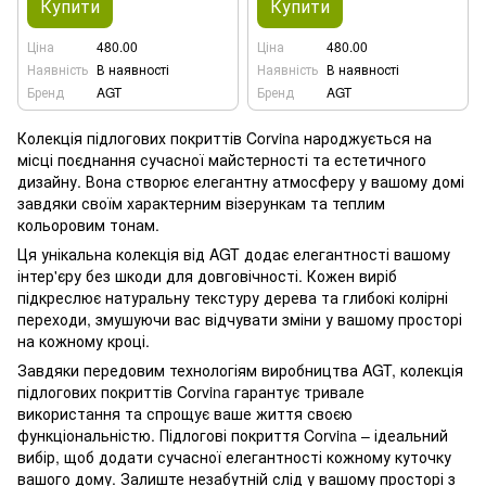
Купити
Купити
Ціна
480.00
Ціна
480.00
Наявність
В наявності
Наявність
В наявності
Бренд
AGT
Бренд
AGT
Колекція підлогових покриттів Corvina народжується на
місці поєднання сучасної майстерності та естетичного
дизайну. Вона створює елегантну атмосферу у вашому домі
завдяки своїм характерним візерункам та теплим
кольоровим тонам.
Ця унікальна колекція від AGT додає елегантності вашому
інтер'єру без шкоди для довговічності. Кожен виріб
підкреслює натуральну текстуру дерева та глибокі колірні
переходи, змушуючи вас відчувати зміни у вашому просторі
на кожному кроці.
Завдяки передовим технологіям виробництва AGT, колекція
підлогових покриттів Corvina гарантує тривале
використання та спрощує ваше життя своєю
функціональністю. Підлогові покриття Corvina – ідеальний
вибір, щоб додати сучасної елегантності кожному куточку
вашого дому. Залиште незабутній слід у вашому просторі з