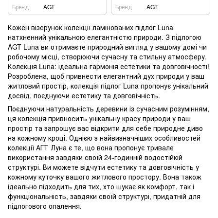
Бренд
AGT
Бренд
AGT
Кожен візерунок колекції ламінованих підлог Luna
натхненний унікальною елегантністю природи. З підлогою
AGT Luna ви отримаєте природний вигляд у вашому домі чи
робочому місці, створюючи сучасну та стильну атмосферу.
Колекція Luna: ідеальна гармонія естетики та довговічності!
Розроблена, щоб привнести елегантний дух природи у ваш
житловий простір, колекція підлог Luna пропонує унікальний
досвід, поєднуючи естетику та довговічність.
Поєднуючи натуральність деревини із сучасним розумінням,
ця колекція привносить унікальну красу природи у ваш
простір та запрошує вас відкрити для себе природне диво
на кожному кроці. Однією з найвизначніших особливостей
колекції АГТ Луна є те, що вона пропонує тривале
використання завдяки своїй 24-годинній водостійкій
структурі. Ви можете відчути естетику та довговічність у
кожному куточку вашого житлового простору. Вона також
ідеально підходить для тих, хто шукає як комфорт, так і
функціональність, завдяки своїй структурі, придатній для
підлогового опалення.