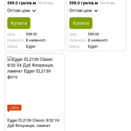
Бердал сірий), ламінат
599.0 грн/кв.м
599.0 грн/кв.м
751.0 грн
751.0 грн
Оптові ціни
Оптові ціни
Купити
Купити
Ціна
599.00
Ціна
599.00
Наявність
В наявності
Наявність
В наявності
Бренд
Egger
Бренд
Egger
−20%
Egger EL2139 Classic 8/32 V4
Дуб Флоренція, ламінат