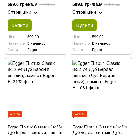
ламінат
ламінат
599.0 грн/кв.м
599.0 грн/кв.м
751.0 грн
751.0 грн
Оптові ціни
Оптові ціни
Купити
Купити
Ціна
599.00
Ціна
599.00
Наявність
В наявності
Наявність
В наявності
Бренд
Egger
Бренд
Egger
−20%
−20%
Egger EL2132 Classic 8/32 V4
Egger EL1031 Classic 8/32 V4
Дуб Баронія світлий, ламінат
Дуб Бердал світлий (Дуб