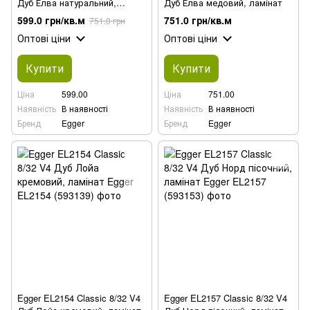
Дуб Елва натуральний,
Дуб Елва медовий, ламінат
ламінат
599.0 грн/кв.м
751.0 грн/кв.м
751.0 грн
Оптові ціни
Оптові ціни
Купити
Купити
Ціна
599.00
Ціна
751.00
Наявність
В наявності
Наявність
В наявності
Бренд
Egger
Бренд
Egger
Egger EL2154 Classic 8/32 V4
Egger EL2157 Classic 8/32 V4