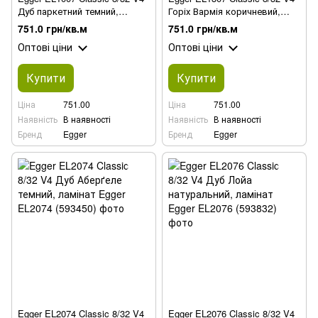
Дуб паркетний темний,
Горіх Вармія коричневий,
ламінат
ламінат
751.0 грн/кв.м
751.0 грн/кв.м
Оптові ціни
Оптові ціни
Купити
Купити
Ціна
751.00
Ціна
751.00
Наявність
В наявності
Наявність
В наявності
Бренд
Egger
Бренд
Egger
Egger EL2074 Classic 8/32 V4
Egger EL2076 Classic 8/32 V4