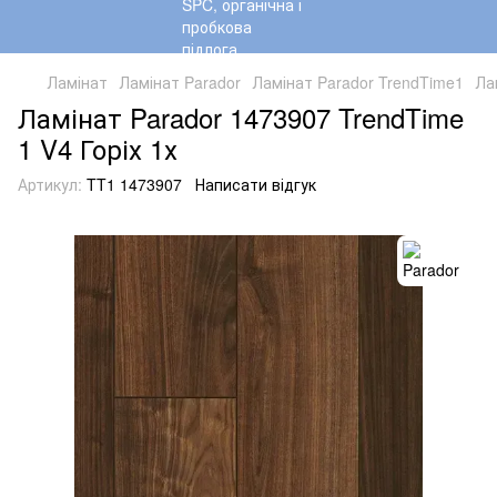
Ламінат
Ламінат Parador
Ламінат Parador TrendTime1
Ла
Ламінат Parador 1473907 TrendTime
1 V4 Горіх 1х
Артикул:
TT1 1473907
Написати відгук