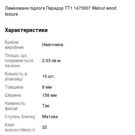
Ламінована підлога Парадор TT1 1473907 Walnut wood
texture
Характеристики
Країна
Німеччина
виробник
Площа, що
покривається
2.03 кв.м
пачкою
Кількість в
10 шт.
упаковці
Товщина
8 мм
Ширина
158 мм
Наявність
Так
фаски
Ступінь блиску
Матова
Клас
32
зносостійкості