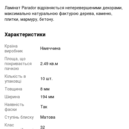
Ламінат Parador відрізняється неперевершеними декорами,
максимально натуральною фактурою дерева, каменю,
плитки, мармуру, бетону.
Характеристики
Країна
Німеччина
виробник
Площа, що
покривається
2.49 кв.м
пачкою
Кількість в
10 шт.
упаковці
Товщина
8 мм
Ширина
194 мм
Наявність
Так
фаски
Ступінь блиску
Матова
Клас
32