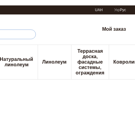
UAH
Укр
Рус
Мой заказ
Террасная
доска,
Натуральный
Линолеум
фасадные
Ковроли
линолеум
системы,
ограждения