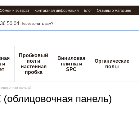
Обмен и возврат
Контактная информация
Блог
Отзывы о магазине
36 50 04
Перезвонить вам?
Пробковый
вная
Виниловая
пол и
Органические
 и
плитка и
настенная
полы
ет
SPC
пробка
лицовочная панель)
 (облицовочная панель)