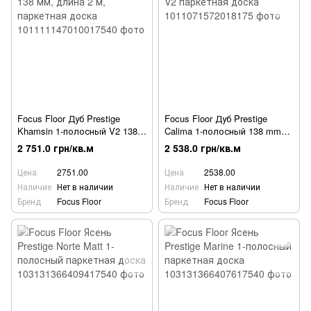
Focus Floor Дуб Prestige
Focus Floor Дуб Prestige
Khamsin 1-полосный V2 138
Calima 1-полосный 138 mm
мм, длина 2 м, паркетная
V2 паркетная доска
2 751.0 грн/кв.м
2 538.0 грн/кв.м
доска
Цена
2751.00
Цена
2538.00
Наличие
Нет в наличии
Наличие
Нет в наличии
Бренд
Focus Floor
Бренд
Focus Floor