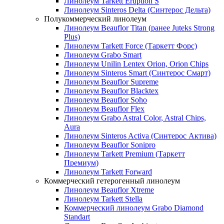
Линолеум Tarkett Eruption S
Линолеум Sinteros Delta (Синтерос Дельта)
Полукоммерческий линолеум
Линолеум Beauflor Titan (ранее Juteks Strong
Plus)
Линолеум Tarkett Force (Таркетт Форс)
Линолеум Grabo Smart
Линолеум Unilin Lentex Orion, Orion Chips
Линолеум Sinteros Smart (Синтерос Смарт)
Линолеум Beauflor Supreme
Линолеум Beauflor Blacktex
Линолеум Beauflor Soho
Линолеум Beauflor Flex
Линолеум Grabo Astral Color, Astral Chips,
Aura
Линолеум Sinteros Activa (Синтерос Актива)
Линолеум Beauflor Sonipro
Линолеум Tarkett Premium (Таркетт
Премиум)
Линолеум Tarkett Forward
Коммерческий гетерогенный линолеум
Линолеум Beauflor Xtreme
Линолеум Tarkett Stella
Коммерческий линолеум Grabo Diamond
Standart