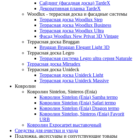
Сайдинг (фасадная доска) TardeX
Декоративная планка TardeX
Woodlux - террасная доска и фасадные системы
Террасная доска Woodlux Step
Террасная доска Woodlux Business
Террасная доска Woodlux Ultra
Фасад Woodlux New Privat 3D Vintage
Террасная доска Bruggan
Bruggan Bruggan Elegant Light 3D
Террасная доска Legro
Террасная система Legro ultra серия Naturale
Террасная доска Mirradex
Террасная доска Unideck
Террасная доска Unideck Light
Террасная доска Unideck Massive
Ковролин
Ковролин Sintelon, Sinteros (Enia)
Ковролин Sintelon (Enia) Samba termo
Ковролин Sintelon (Enia) Safari termo
Ковролин Sintelon (Enia) Dragon termo
Ковролин Sintelon, Sinteros (Enia) Favorit
URB
Ковролин Expocarpet выставочный
Средства для очистки и ухода
Подложка, аксессуары и сопутствующие товары