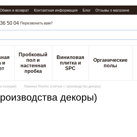
Обмен и возврат
Контактная информация
Блог
Отзывы о магазине
36 50 04
Перезвонить вам?
Пробковый
вная
Виниловая
пол и
Органические
 и
плитка и
настенная
полы
ет
SPC
пробка
а позиции)
Ламинат Rooms (снятые с производства декоры)
производства декоры)