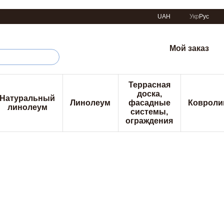
UAH
Укр
Рус
Мой заказ
Террасная
доска,
Натуральный
Линолеум
фасадные
Ковроли
линолеум
системы,
ограждения