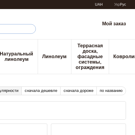
UAH
Укр
Рус
Мой заказ
Террасная
доска,
Натуральный
Линолеум
фасадные
Ковроли
линолеум
системы,
ограждения
улярности
сначала дешевле
сначала дороже
по названию