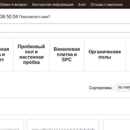
Обмен и возврат
Контактная информация
Блог
Отзывы о магазине
36 50 04
Перезвонить вам?
Пробковый
вная
Виниловая
пол и
Органические
 и
плитка и
настенная
полы
ет
SPC
пробка
по поп
Сортировка: