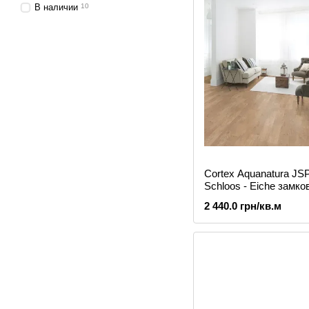
В наличии
10
Cortex Aquanatura JS
Schloos - Eiche замко
виниловая плитка
2 440.0 грн/кв.м