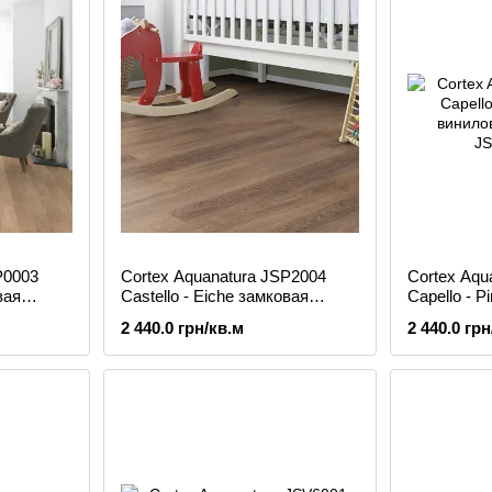
P0003
Cortex Aquanatura JSP2004
Cortex Aqu
вая
Castello - Eiche замковая
Capello - P
виниловая плитка
виниловая
2 440.0 грн/кв.м
2 440.0 грн