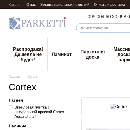
Перейти к основному контенту
Каталог
О нас
Укладка напольных покрытий
Оплата и доставка
095 004 60 30,
098 0
Распродажа!
Масси
Паркетная
Дешевле не
Ламинат
доска
доска
будет!
парк
Главная
Cortex
Cortex
Раздел
Виниловая плитка с
натуральной пробкой Cortex
Aquanatura
10
Наличие