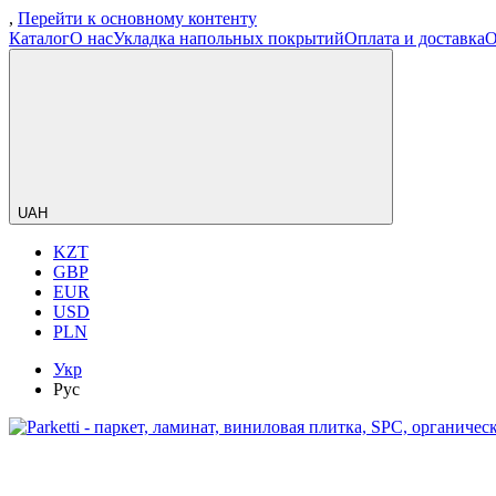
,
Перейти к основному контенту
Каталог
О нас
Укладка напольных покрытий
Оплата и доставка
О
UAH
KZT
GBP
EUR
USD
PLN
Укр
Рус