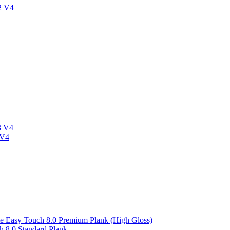
2 V4
3 V4
 V4
asy Touch 8.0 Premium Plank (High Gloss)
 8.0 Standard Plank