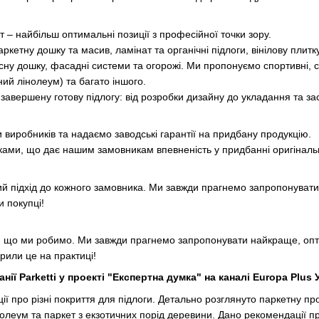
– найбільш оптимальні позиції з професійної точки зору.
ркетну дошку та масив, ламінат та органічні підлоги, вінілову плитк
сну дошку, фасадні системи та огорожі. Ми пропонуємо спортивні, сце
ий лінолеум) та багато іншого.
завершену готову підлогу: від розробки дизайну до укладання та зас
виробників та надаємо заводські гарантії на придбану продукцію.
ами, що дає нашим замовникам впевненість у придбанні оригінальної
ий підхід до кожного замовника. Ми завжди прагнемо запропонувати
 покупці!
, що ми робимо. Ми завжди прагнемо запропонувати найкраще, опт
рили це на практиці!
нії Parketti у проекті "Експертна думка" на каналі Europa Plus 
ії про різні покриття для підлоги. Детально розглянуто паркетну прод
леум та паркет з екзотичних порід деревини. Дано рекомендації про