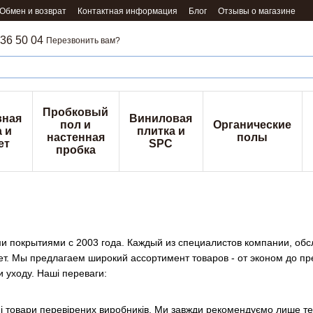
Обмен и возврат
Контактная информация
Блог
Отзывы о магазине
36 50 04
Перезвонить вам?
Пробковый
вная
Виниловая
пол и
Органические
 и
плитка и
настенная
полы
ет
SPC
пробка
 покрытиями с 2003 года. Каждый из специалистов компании, об
ет. Мы предлагаем широкий ассортимент товаров - от эконом до п
и уходу. Наші переваги:
 товари перевірених виробників. Ми завжди рекомендуємо лише те,