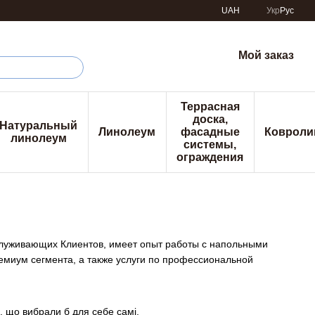
UAH
Укр
Рус
Мой заказ
Террасная
доска,
Натуральный
Линолеум
фасадные
Ковроли
линолеум
системы,
ограждения
служивающих Клиентов, имеет опыт работы с напольными
ремиум сегмента, а также услуги по профессиональной
 що вибрали б для себе самі.