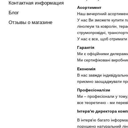
Контактная информация
Асортимент
Блог
Наш вичерпний асортимент 
У нас Ви зможете купити па
Отзывы о магазине
лінолеум та ковролін, тера
струмопровідні, транспортн
У нас є все, щоб отримати 
Гарантія
Ми є офіційними дилерами 
Ми сертифіковані виробник
Економія
В нас завжди індивідуальн
приємно заощаджувати при
Професіоналізм
Ми – професіонали у тому
все теоретично - ми переві
Інтерв'ю директора компа
В інтерв'ю багато інформац
порушено натуральний ліно