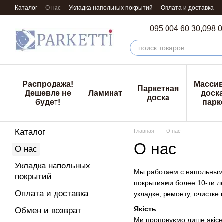
Перейти к основному контенту
Каталог
О нас
Укладка напольных покрытий
Оплата и доставка
095 004 60 30,
098 0
Распродажа!
Масси
Паркетная
Дешевле не
Ламинат
доска
доска
будет!
парк
Каталог
Главная
О нас
О нас
О нас
Укладка напольных
Мы работаем с напольными
покрытий
покрытиями более 10-ти л
Оплата и доставка
укладке, ремонту, очистке 
Якість
Обмен и возврат
Ми пропонуємо лише якісні