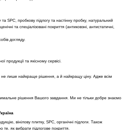
у та SPC, пробкову підлогу та настінну пробку, натуральний
нічні та спеціалізовані покриття (антиковзні, антистатичні,
обів догляду.
 продукції та якісному сервісі.
 не лише найкраще рішення, а й найкращу ціну. Адже всім
имальне рішення Вашого завдання. Ми не тільки добре знаємо
Україна
укцію, вінілову плитку, SPC, органічні підлоги. Також
 те, як вибрати підлогове покриття.