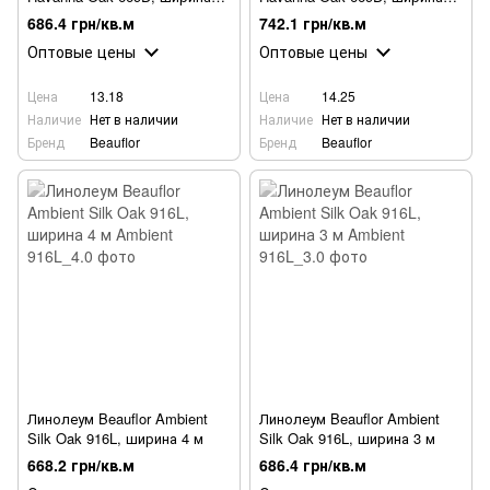
3м
0,5 м; 1,5 м; 2,5 м; 3,5 м
686.4 грн/кв.м
742.1 грн/кв.м
Оптовые цены
Оптовые цены
Цена
13.18
Цена
14.25
Наличие
Нет в наличии
Наличие
Нет в наличии
Бренд
Beauflor
Бренд
Beauflor
Линолеум Beauflor Ambient
Линолеум Beauflor Ambient
Silk Oak 916L, ширина 4 м
Silk Oak 916L, ширина 3 м
668.2 грн/кв.м
686.4 грн/кв.м