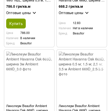
Vero 162L, ширина 0,5 м; 1,5
Havanna Oak 669D, ширина 2
м; 2,5 м
м; 4 м
786.0 грн/кв.м
668.2 грн/кв.м
Оптовые цены
Оптовые цены
Купить
Цена
12.83
Наличие
Нет в наличии
Цена
786.00
Бренд
Beauflor
Наличие
В наличии
Бренд
Beauflor
Линолеум Beauflor Ambient
Линолеум Beauflor Ambient
Havanna Oak 669D, ширина
Havanna Oak 669D, ширина