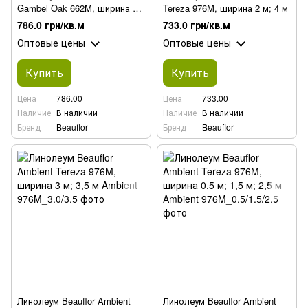
Gambel Oak 662M, ширина 0,5
Tereza 976M, ширина 2 м; 4 м
м; 1,5 м; 2,5 м
786.0 грн/кв.м
733.0 грн/кв.м
Оптовые цены
Оптовые цены
Купить
Купить
Цена
786.00
Цена
733.00
Наличие
В наличии
Наличие
В наличии
Бренд
Beauflor
Бренд
Beauflor
Линолеум Beauflor Ambient
Линолеум Beauflor Ambient