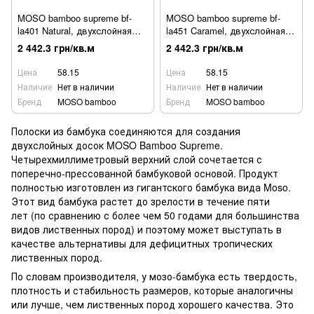
MOSO bamboo supreme bf-
MOSO bamboo supreme bf-
la401 Natural, двухслойная
la451 Caramel, двухслойная
паркетная доска
паркетная доска
2 442.3 грн/кв.м
2 442.3 грн/кв.м
Цена
58.15
Цена
58.15
Наличие
Нет в наличии
Наличие
Нет в наличии
Бренд
MOSO bamboo
Бренд
MOSO bamboo
Полоски из бамбука соединяются для создания
двухслойных досок MOSO Bamboo Supreme.
Четырехмиллиметровый верхний слой сочетается с
поперечно-прессованной бамбуковой основой. Продукт
полностью изготовлен из гигантского бамбука вида Moso.
Этот вид бамбука растет до зрелости в течение пяти
лет (по сравнению с более чем 50 годами для большинства
видов лиственных пород) и поэтому может выступать в
качестве альтернативы для дефицитных тропических
лиственных пород.
По словам производителя, у мозо-бамбука есть твердость,
плотность и стабильность размеров, которые аналогичны
или лучше, чем лиственных пород хорошего качества. Это