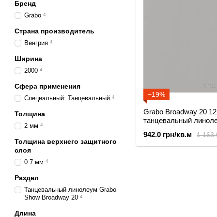
Бренд
Grabo
4
Страна производитель
Венгрия
4
Ширина
2000
4
Сфера применения
−19%
Специальный: Танцевальный
4
Grabo Broadway 20 1
Толщина
танцевальный линол
2 мм
4
Show
942.0 грн/кв.м
1 163.
Толщина верхнего защитного
слоя
0.7 мм
4
Раздел
Танцевальный линолеум Grabo
Show Broadway 20
4
Длина