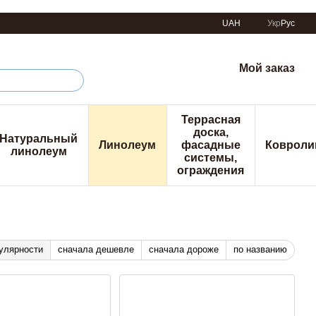
UAH
Укр
Рус
Мой заказ
Террасная
доска,
Натуральный
Линолеум
фасадные
Ковроли
линолеум
системы,
ограждения
улярности
сначала дешевле
сначала дороже
по названию