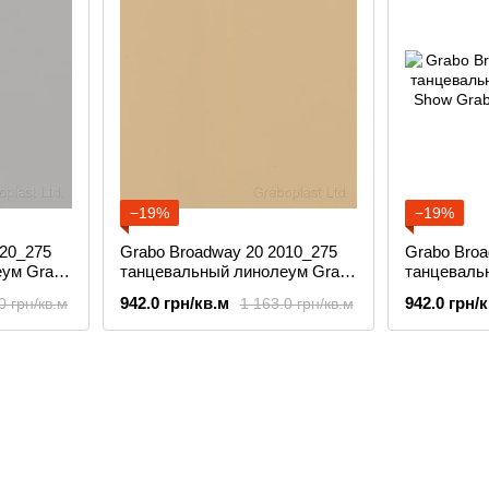
−19%
−19%
220_275
Grabo Broadway 20 2010_275
Grabo Broa
еум Grabo
танцевальный линолеум Grabo
танцеваль
Show
Show
942.0 грн/кв.м
942.0 грн/
0 грн/кв.м
1 163.0 грн/кв.м