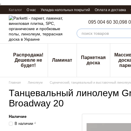
,
Перейти к основному контенту
Каталог
О нас
Укладка напольных покрытий
Оплата и доставка
095 004 60 30,
098 0
Распродажа!
Масси
Паркетная
Дешевле не
Ламинат
доска
доска
будет!
парк
Главная
Линолеум
Сценический, танцевальный и выставочный линолеу
Танцевальный линолеум G
Broadway 20
Наличие
В наличии
4