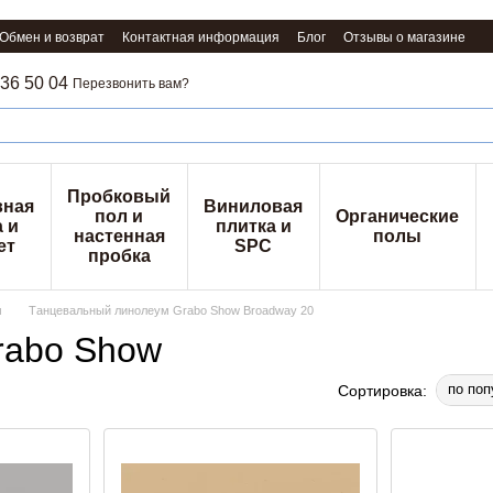
Обмен и возврат
Контактная информация
Блог
Отзывы о магазине
36 50 04
Перезвонить вам?
Пробковый
вная
Виниловая
пол и
Органические
 и
плитка и
настенная
полы
ет
SPC
пробка
м
Танцевальный линолеум Grabo Show Broadway 20
rabo Show
по поп
Сортировка: