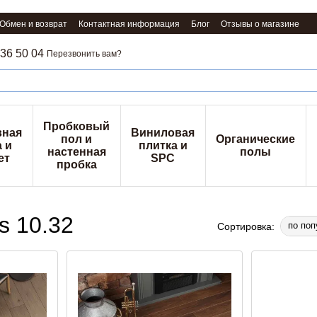
Обмен и возврат
Контактная информация
Блог
Отзывы о магазине
36 50 04
Перезвонить вам?
Пробковый
вная
Виниловая
пол и
Органические
 и
плитка и
настенная
полы
ет
SPC
пробка
s 10.32
по поп
Сортировка: