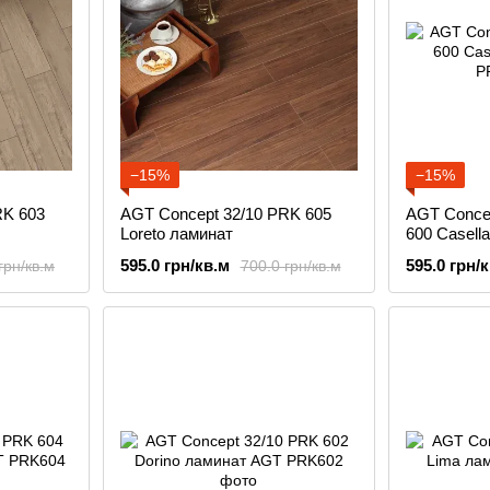
−15%
−15%
RK 603
AGT Concept 32/10 PRK 605
AGT Conce
Loreto ламинат
600 Сasell
595.0 грн/кв.м
595.0 грн/
грн/кв.м
700.0 грн/кв.м