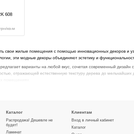
RK 608
грн/кв.м
ить свои жилые помещения с помощью инновационных декоров и уз
огии, эти модные декоры объединяют эстетику и функциональность
предлагает варианты на любой вкус, сочетая современный дизайн 
остью, отражающей естественную текстуру дерева до мельчайших 
ых помещениях.
Каталог
Клиентам
Распродажа! Дешевле не
Вход в личный кабинет
будет!
Каталог
Ламинат