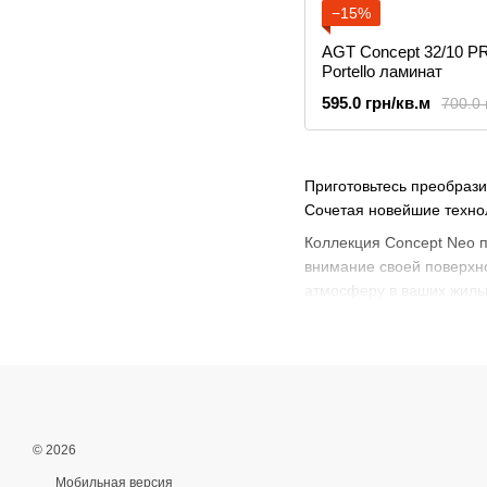
−15%
AGT Concept 32/10 P
Portello ламинат
595.0 грн/кв.м
700.0 
Приготовьтесь преобраз
Сочетая новейшие технол
Коллекция Concept Neo 
внимание своей поверхн
атмосферу в ваших жил
© 2026
Мобильная версия