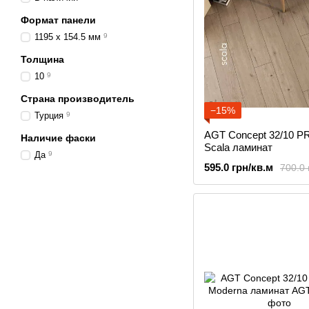
Формат панели
1195 x 154.5 мм
9
Толщина
10
9
Страна производитель
−15%
Турция
9
AGT Concept 32/10 P
Наличие фаски
Scala ламинат
Да
9
595.0 грн/кв.м
700.0 