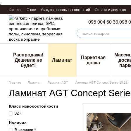
,
Перейти к основному контенту
Каталог
О нас
Укладка напольных покрытий
Оплата и доставка
095 004 60 30,
098 0
Распродажа!
Масси
Паркетная
Дешевле не
Ламинат
доска
доска
будет!
парк
Главная
Ламинат
Ламинат AGT
Ламинат AGT Concept Series 10.32
Ламинат AGT Concept Serie
Класс износостойкости
32
9
Наличие
В наличии
9