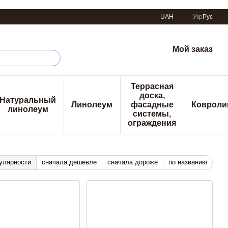
UAH
Укр
Рус
Мой заказ
Террасная
доска,
Натуральный
Линолеум
фасадные
Ковроли
линолеум
системы,
ограждения
улярности
сначала дешевле
сначала дороже
по названию