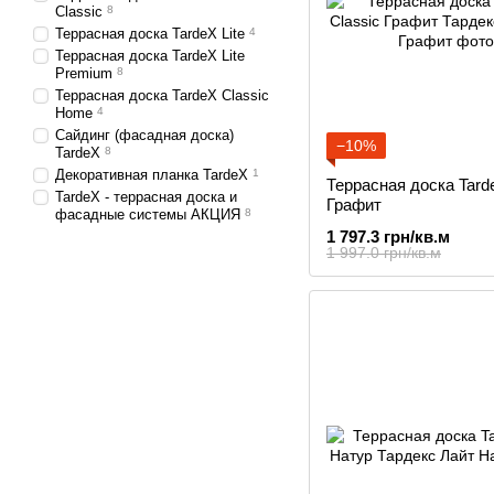
Classic
8
Террасная доска TardeX Lite
4
Террасная доска TardeX Lite
Premium
8
Террасная доска TardeX Classic
Home
4
Сайдинг (фасадная доска)
−10%
TardeX
8
Декоративная планка TardeX
1
Террасная доска Tarde
TardeX - террасная доска и
Графит
фасадные системы АКЦИЯ
8
1 797.3 грн/кв.м
1 997.0 грн/кв.м