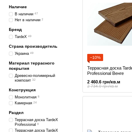
Наличие
В наличии
47
Нет в наличии
2
Бренд
TardeX
49
Страна производитель
Украина
49
−10%
Материал террасного
Террасная доска Tard
покрытия
Professional Венге
Древесно-полимерный
композит
32
2 460.6 грн/кв.м
2 734.0 грн/кв.м
Конструкция
Монолитная
8
Камерная
24
Раздел
Террасная доска TardeX
Professional
8
Террасная доска TardeX