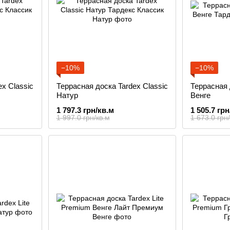
−10%
−10%
x Classic
Террасная доска Tardex Classic
Террасная 
Натур
Венге
1 797.3 грн/кв.м
1 505.7 грн
1 997.0 грн/кв.м
1 673.0 грн