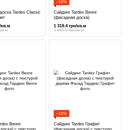
−10%
доска Tardex Classic
Сайдинг Tardex Венге
ит
(фасадная доска)
/кв.м
1 319.4 грн/кв.м
/кв.м
1 466.0 грн/кв.м
−10%
rdex Венге
Сайдинг Tardex Графит
доска) с текстурой
(фасадная доска) с текстурой