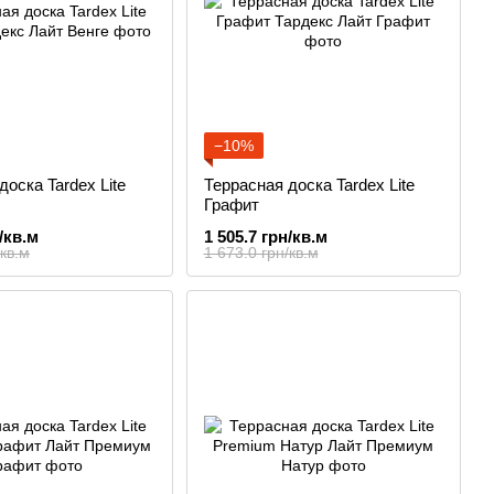
−10%
доска Tardex Lite
Террасная доска Tardex Lite
Графит
/кв.м
1 505.7 грн/кв.м
/кв.м
1 673.0 грн/кв.м