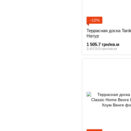
−10%
Террасная доска Tarde
Натур
1 505.7 грн/кв.м
1 673.0 грн/кв.м