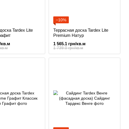
−10%
доска Tardex Lite
Террасная доска Tardex Lite
рафит
Premium Натур
/кв.м
1 565.1 грн/кв.м
/кв.м
1 739.0 грн/кв.м