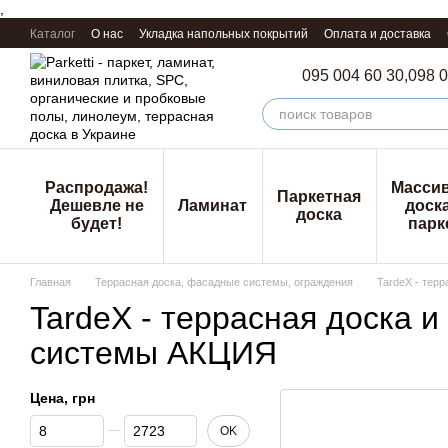
,
Перейти к основному контенту
Каталог
О нас
Укладка напольных покрытий
Оплата и доставка
095 004 60 30,
098 0
Распродажа!
Масси
Паркетная
Дешевле не
Ламинат
доска
доска
будет!
парк
Главная
Террасная доска, фасадные системы, ограждения
TardeX - тер
TardeX - террасная доска 
системы АКЦИЯ
Цена, грн
От Цена, грн
До Цена, грн
OK