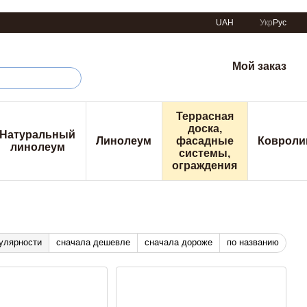
UAH
Укр
Рус
Мой заказ
Террасная
доска,
Натуральный
Линолеум
фасадные
Ковроли
линолеум
системы,
ограждения
улярности
сначала дешевле
сначала дороже
по названию