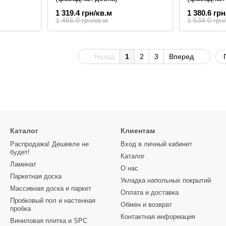
дерева
1 319.4 грн/кв.м
1 380.6 грн
1 466.0 грн/кв.м
1 534.0 грн
Назад
1
2
3
Вперед
Каталог
Клиентам
Распродажа! Дешевле не
Вход в личный кабинет
будет!
Каталог
Ламинат
О нас
Паркетная доска
Укладка напольных покрытий
Массивная доска и паркет
Оплата и доставка
Пробковый пол и настенная
Обмен и возврат
пробка
Контактная информация
Виниловая плитка и SPC