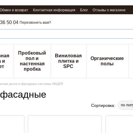
Обмен и возврат
Контактная информация
Блог
Отзывы о магазине
36 50 04
Перезвонить вам?
Пробковый
вная
Виниловая
пол и
Органические
 и
плитка и
настенная
полы
ет
SPC
пробка
расная доска и фасадные системы АКЦИЯ
и фасадные
по поп
Сортировка: