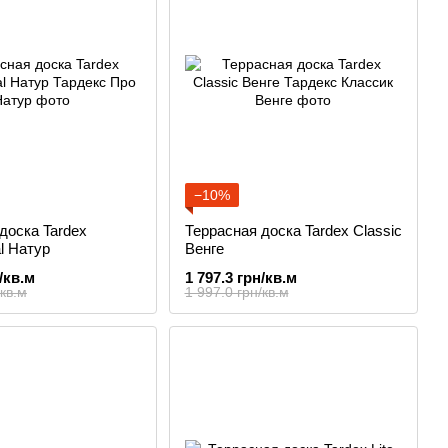
−10%
доска Tardex
Террасная доска Tardex Classic
al Натур
Венге
/кв.м
1 797.3 грн/кв.м
/кв.м
1 997.0 грн/кв.м