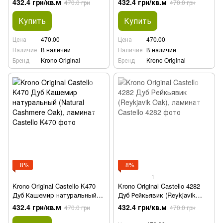
432.4 грн/кв.м
432.4 грн/кв.м
470.0 грн
470.0 грн
Купить
Купить
Цена
470.00
Цена
470.00
Наличие
В наличии
Наличие
В наличии
Бренд
Krono Original
Бренд
Krono Original
−8%
−8%
1
Krono Original Castello K470
Krono Original Castello 4282
Дуб Кашемир натуральный
Дуб Рейкьявик (Reykjavik
(Natural Cashmere Oak),
Oak), ламинат
432.4 грн/кв.м
432.4 грн/кв.м
470.0 грн
470.0 грн
ламинат