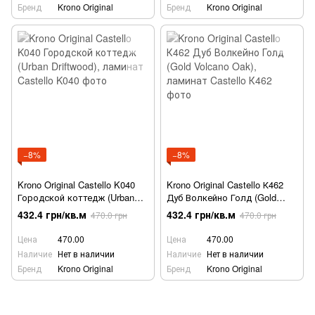
Бренд
Krono Original
Бренд
Krono Original
−8%
−8%
Krono Original Castello K040
Krono Original Castello К462
Городской коттедж (Urban
Дуб Волкейно Голд (Gold
Driftwood), ламинат
Volcano Oak), ламинат
432.4 грн/кв.м
432.4 грн/кв.м
470.0 грн
470.0 грн
Цена
470.00
Цена
470.00
Наличие
Нет в наличии
Наличие
Нет в наличии
Бренд
Krono Original
Бренд
Krono Original