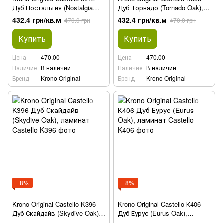
Дуб Ностальгия (Nostalgia
Дуб Торнадо (Tornado Oak),
Oak), ламинат
ламинат
432.4 грн/кв.м
432.4 грн/кв.м
470.0 грн
470.0 грн
Купить
Купить
Цена
470.00
Цена
470.00
Наличие
В наличии
Наличие
В наличии
Бренд
Krono Original
Бренд
Krono Original
−8%
−8%
Krono Original Castello K396
Krono Original Castello К406
Дуб Скайдайв (Skydive Oak),
Дуб Еурус (Eurus Oak),
ламинат
ламинат