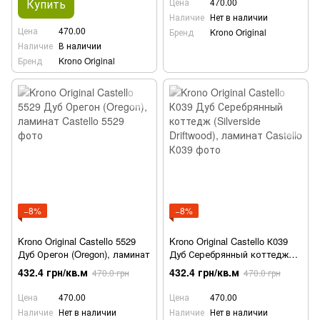
Купить
Цена
470.00
Наличие
Нет в наличии
Цена
470.00
Бренд
Krono Original
Наличие
В наличии
Бренд
Krono Original
−8%
−8%
Krono Original Castello 5529
Krono Original Castello К039
Дуб Орегон (Oregon), ламинат
Дуб Серебрянный коттедж
(Silverside Driftwood), ламинат
432.4 грн/кв.м
432.4 грн/кв.м
470.0 грн
470.0 грн
Цена
470.00
Цена
470.00
Наличие
Нет в наличии
Наличие
Нет в наличии