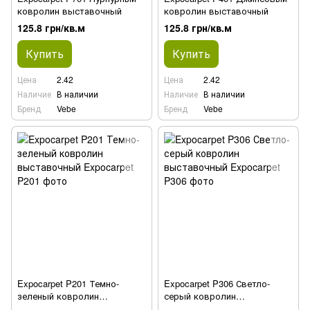
ковролин выставочный
ковролин выставочный
125.8 грн/кв.м
125.8 грн/кв.м
Купить
Купить
Цена
2.42
Цена
2.42
Наличие
В наличии
Наличие
В наличии
Бренд
Vebe
Бренд
Vebe
Expocarpet P201 Темно-
Expocarpet P306 Светло-
зеленый ковролин
серый ковролин
выставочный
выставочный