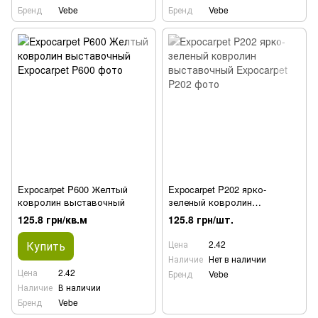
Бренд
Vebe
Бренд
Vebe
Expocarpet P600 Желтый
Expocarpet P202 ярко-
ковролин выставочный
зеленый ковролин
выставочный
125.8 грн/кв.м
125.8 грн/шт.
Купить
Цена
2.42
Наличие
Нет в наличии
Цена
2.42
Бренд
Vebe
Наличие
В наличии
Бренд
Vebe