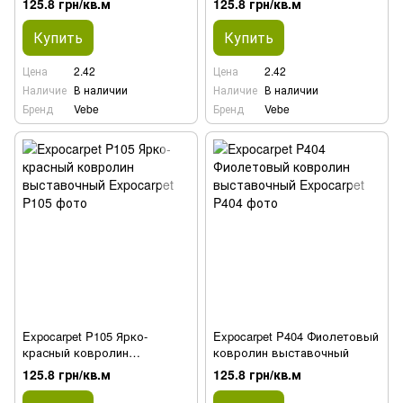
125.8 грн/кв.м
125.8 грн/кв.м
Купить
Купить
Цена
2.42
Цена
2.42
Наличие
В наличии
Наличие
В наличии
Бренд
Vebe
Бренд
Vebe
Expocarpet P105 Ярко-
Expocarpet P404 Фиолетовый
красный ковролин
ковролин выставочный
выставочный
125.8 грн/кв.м
125.8 грн/кв.м