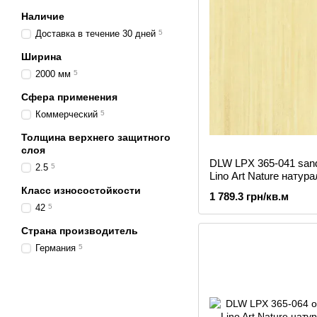
Наличие
Доставка в течение 30 дней
5
Ширина
2000 мм
5
Сфера применения
Коммерческий
5
Толщина верхнего защитного
слоя
DLW LPX 365-041 sand
2.5
5
Lino Art Nature натур
линолеум
Класс износостойкости
1 789.3 грн/кв.м
42
5
Страна производитель
Германия
5