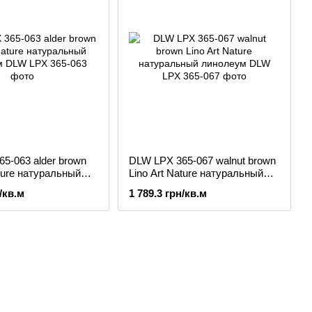
5-063 alder brown
DLW LPX 365-067 walnut brown
ature натуральный
Lino Art Nature натуральный
линолеум
/кв.м
1 789.3 грн/кв.м