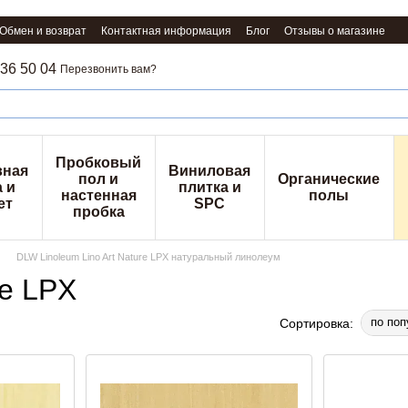
Обмен и возврат
Контактная информация
Блог
Отзывы о магазине
36 50 04
Перезвонить вам?
Пробковый
вная
Виниловая
пол и
Органические
 и
плитка и
настенная
полы
ет
SPC
пробка
DLW Linoleum Lino Art Nature LPX натуральный линолеум
re LPX
по поп
Сортировка: