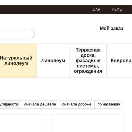
UAH
Укр
Рус
Мой заказ
Террасная
доска,
Натуральный
Линолеум
фасадные
Ковроли
линолеум
системы,
ограждения
улярности
сначала дешевле
сначала дороже
по названию