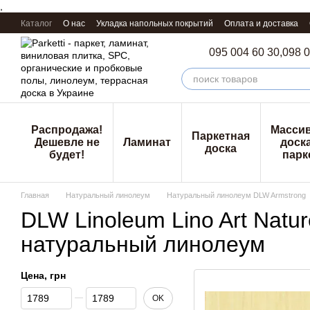
,
Перейти к основному контенту
Каталог
О нас
Укладка напольных покрытий
Оплата и доставка
095 004 60 30,
098 0
Распродажа!
Масси
Паркетная
Дешевле не
Ламинат
доска
доска
будет!
парк
Главная
Натуральный линолеум
Натуральный линолеум DLW Armstrong
DLW Linoleum Lino Art Natu
натуральный линолеум
Цена, грн
От Цена, грн
До Цена, грн
OK