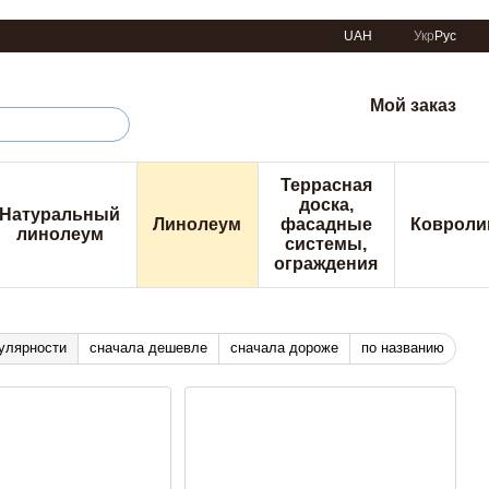
UAH
Укр
Рус
Мой заказ
Террасная
доска,
Натуральный
Линолеум
фасадные
Ковроли
линолеум
системы,
ограждения
улярности
сначала дешевле
сначала дороже
по названию