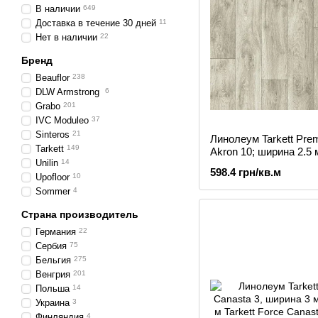
В наличии
649
Доставка в течение 30 дней
11
Нет в наличии
22
Бренд
Beauflor
238
DLW Armstrong
6
Grabo
201
IVC Moduleo
37
Sinteros
21
Линолеум Tarkett Pre
Tarkett
149
Akron 10; ширина 2.5 м
Unilin
14
м,4м
598.4 грн/кв.м
Upofloor
10
Sommer
4
Страна производитель
Германия
22
Сербия
75
Бельгия
275
Венгрия
201
Польша
14
Украина
3
Финляндия
4