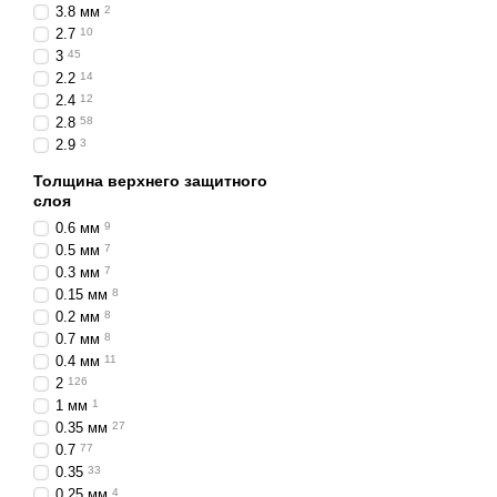
3.8 мм
2
2.7
10
3
45
2.2
14
2.4
12
2.8
58
2.9
3
Толщина верхнего защитного
слоя
0.6 мм
9
0.5 мм
7
0.3 мм
7
0.15 мм
8
0.2 мм
8
0.7 мм
8
0.4 мм
11
2
126
1 мм
1
0.35 мм
27
0.7
77
0.35
33
0.25 мм
4