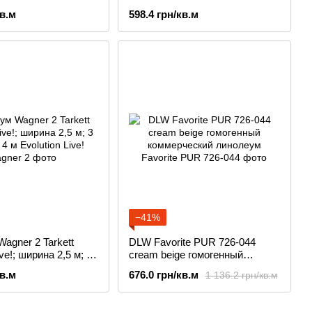
4 м
кв.м
598.4 грн/кв.м
−41%
agner 2 Tarkett
DLW Favorite PUR 726-044
ive!; ширина 2,5 м; 3
cream beige гомогенный
м
коммерческий линолеум
кв.м
676.0 грн/кв.м
1 136.2 грн/кв.м