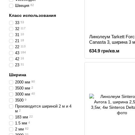
Швеция
82
Класс использования
33
53
32
117
31
10
Линолеум Tarkett Forc
21
18
Canasta 3, ширина 3 м,
22
113
м
634.9 грн/кв.м
43
184
42
16
23
31
Ширина
2000 мм
90
3500 мм
2
3000 мм
40
3500
9
Производится шириной 2 м и 4
м
2
183 мм
22
1.5 мм
4
2 мм
82
70