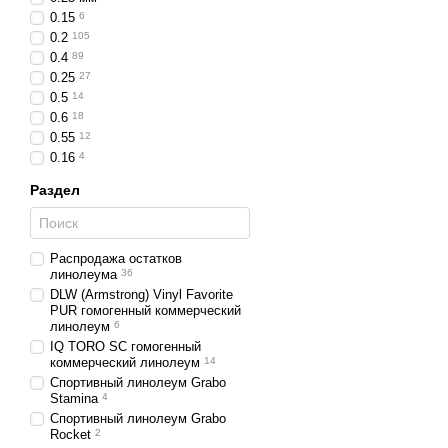
0.15
6
0.2
105
0.4
89
0.25
27
0.5
14
0.6
18
0.55
12
0.16
4
Раздел
Распродажа остатков
линолеума
36
DLW (Armstrong) Vinyl Favorite
PUR гомогенный коммерческий
линолеум
6
IQ TORO SC гомогенный
коммерческий линолеум
14
Спортивный линолеум Grabo
Stamina
4
Спортивный линолеум Grabo
Rocket
2