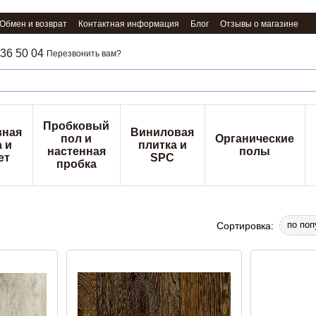
Обмен и возврат
Контактная информация
Блог
Отзывы о магазине
36 50 04
Перезвонить вам?
Пробковый
вная
Виниловая
пол и
Органические
 и
плитка и
настенная
полы
ет
SPC
пробка
по поп
Сортировка: