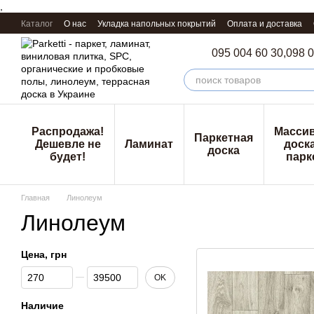
,
Перейти к основному контенту
Каталог
О нас
Укладка напольных покрытий
Оплата и доставка
095 004 60 30,
098 0
Распродажа!
Масси
Паркетная
Дешевле не
Ламинат
доска
доска
будет!
парк
Главная
Линолеум
Линолеум
Цена, грн
От Цена, грн
До Цена, грн
OK
Наличие