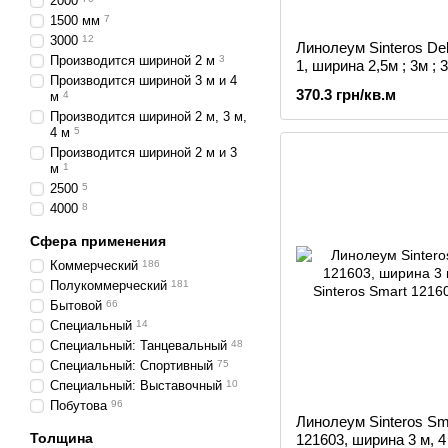
2000
1500 мм
7
3000
12
Линолеум Sinteros Del
Производится шириной 2 м
3
1, ширина 2,5м ; 3м ; 
Производится шириной 3 м и 4
370.3 грн/кв.м
м
4
Производится шириной 2 м, 3 м,
4 м
5
Производится шириной 2 м и 3
м
1
2500
5
4000
8
Сфера применения
Коммерческий
186
Полукоммерческий
181
Бытовой
66
Специальный
14
Специальный: Танцевальный
48
Специальный: Спортивный
75
Специальный: Выставочный
10
Побутова
96
Линолеум Sinteros Sm
Толщина
121603, ширина 3 м, 4