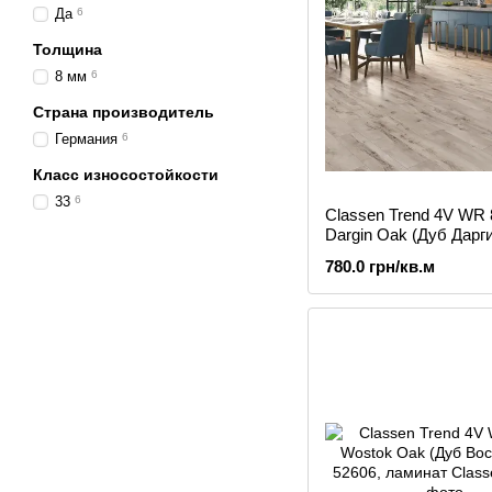
Да
6
Толщина
8 мм
6
Страна производитель
Германия
6
Класс износостойкости
33
6
Classen Trend 4V WR 
Dargin Oak (Дуб Дарг
(56621) 52599, ламин
780.0 грн/кв.м