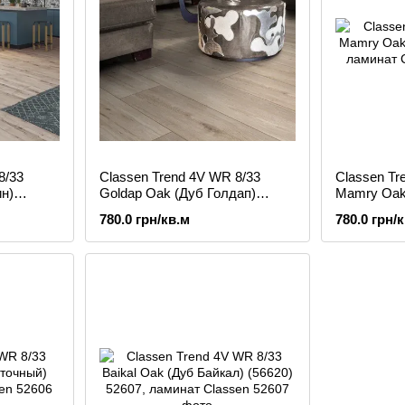
8/33
Classen Trend 4V WR 8/33
Classen Tr
ин)
Goldap Oak (Дуб Голдап)
Mamry Oak
ат
52600, ламинат
52601, лам
780.0 грн/кв.м
780.0 грн/