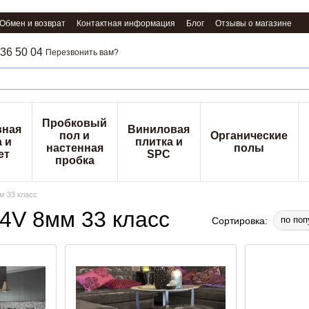
Обмен и возврат
Контактная информация
Блог
Отзывы о магазине
36 50 04
Перезвонить вам?
Пробковый
вная
Виниловая
пол и
Органические
 и
плитка и
настенная
полы
ет
SPC
пробка
м 33 класс
4V 8мм 33 класс
по поп
Сортировка: