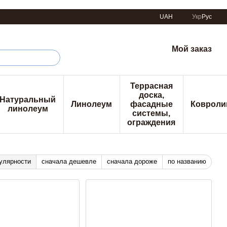
UAH
Укр
Рус
Мой заказ
Террасная
доска,
Натуральный
Линолеум
фасадные
Ковроли
линолеум
системы,
ограждения
улярности
сначала дешевле
сначала дороже
по названию