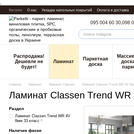
,
Перейти к основному контенту
Каталог
О нас
Укладка напольных покрытий
Оплата и доставка
095 004 60 30,
098 0
Распродажа!
Масси
Паркетная
Дешевле не
Ламинат
доска
доска
будет!
парк
Главная
Ламинат
Ламинат Classen
Ламинат Classen Trend WR 4V 8м
Ламинат Classen Trend WR 
Раздел
Ламинат Classen Trend WR 4V
8мм 33 класс
6
Наличие фаски