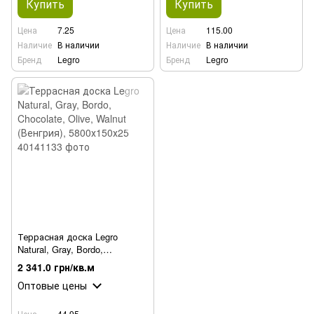
Купить
Купить
Цена
7.25
Цена
115.00
Наличие
В наличии
Наличие
В наличии
Бренд
Legro
Бренд
Legro
Террасная доска Legro
Natural, Gray, Bordo,
Chocolate, Olive, Walnut
2 341.0 грн/кв.м
(Венгрия), 5800х150х25
Оптовые цены
Цена
44.95