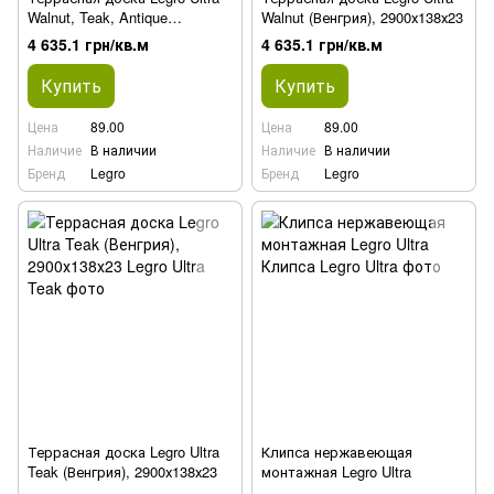
Walnut, Teak, Antique
Walnut (Венгрия), 2900х138х23
(Венгрия), 2900х138х23
4 635.1 грн/кв.м
4 635.1 грн/кв.м
Купить
Купить
Цена
89.00
Цена
89.00
Наличие
В наличии
Наличие
В наличии
Бренд
Legro
Бренд
Legro
Террасная доска Legro Ultra
Клипса нержавеющая
Teak (Венгрия), 2900х138х23
монтажная Legro Ultra