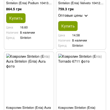
Sintelon (Enia) Podium 10413,
Sintelon (Enia) Velveto 10412,
33613, 74513, 45813
33612, 47912, 74512
864.5 грн
759.3 грн
Оптовые цены
Купить
Купить
Цена
16.60
Наличие
В наличии
Цена
14.58
Бренд
Sintelon
Наличие
В наличии
Бренд
Sintelon
Ковролин Sintelon (Enia) Aura
Ковролин Sintelon (Enia)