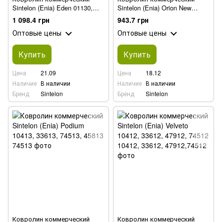
Sintelon (Enia) Eden 01130,
Sintelon (Enia) Orion New
10230, 11730, 44930
13139, 10339, 33739, 44839
1 098.4 грн
943.7 грн
Оптовые цены
Оптовые цены
Купить
Купить
Цена
21.09
Цена
18.12
Наличие
В наличии
Наличие
В наличии
Бренд
Sintelon
Бренд
Sintelon
Ковролин коммерческий
Ковролин коммерческий