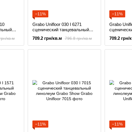
−11%
−11%
010
Grabo Unifloor 030 I 6271
Grabo Unifl
льный
сценический танцевальный
сценическ
w
линолеум Grabo Show
линолеум 
709.2 грн/кв.м
709.2 грн/
грн/кв.м
796.8 грн/кв.м
−11%
−11%