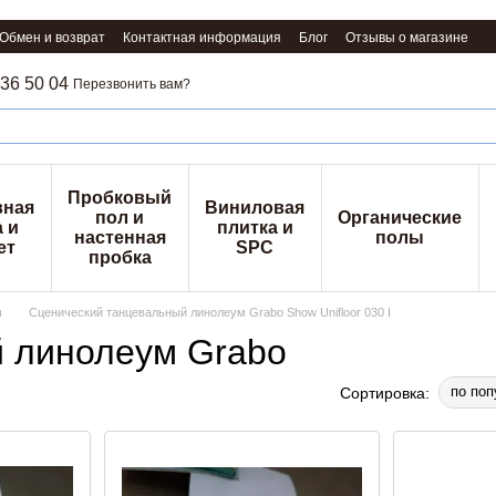
Обмен и возврат
Контактная информация
Блог
Отзывы о магазине
36 50 04
Перезвонить вам?
Пробковый
вная
Виниловая
пол и
Органические
 и
плитка и
настенная
полы
ет
SPC
пробка
м
Сценический танцевальный линолеум Grabo Show Unifloor 030 I
 линолеум Grabo
по поп
Сортировка: