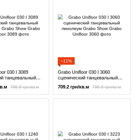
−11%
oor 030 I 3089
Grabo Unifloor 030 I 3060
ий танцевальный
сценический танцевальный
Grabo Show
линолеум Grabo Show
кв.м
709.2 грн/кв.м
796.8 грн/кв.м
796.8 грн/кв.м