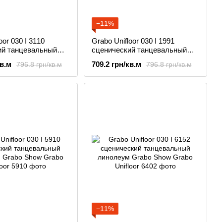
−11%
oor 030 I 3110
Grabo Unifloor 030 I 1991
ий танцевальный
сценический танцевальный
Grabo Show
линолеум Grabo Show
кв.м
709.2 грн/кв.м
796.8 грн/кв.м
796.8 грн/кв.м
−11%