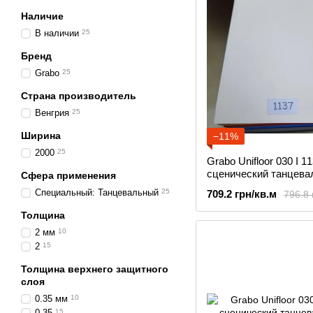
Наличие
В наличии
25
Бренд
Grabo
25
Страна производитель
Венгрия
25
Ширина
−11%
2000
25
Grabo Unifloor 030 I 1
сценический танцева
Сфера применения
линолеум Grabo Sho
Специальный: Танцевальный
25
709.2 грн/кв.м
796.8 
Толщина
2 мм
10
2
15
Толщина верхнего защитного
слоя
0.35 мм
10
0.35
15