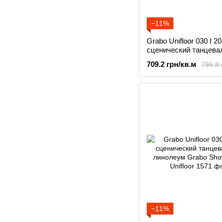
−11%
Grabo Unifloor 030 I 2
сценический танцева
линолеум Grabo Sho
709.2 грн/кв.м
796.8 
−11%