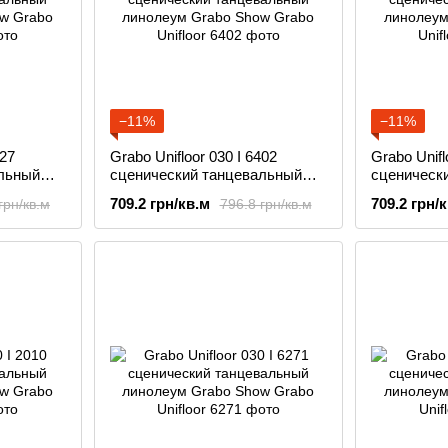
−11%
−11%
027
Grabo Unifloor 030 I 6402
Grabo Unifl
льный
сценический танцевальный
сценическ
w
линолеум Grabo Show
линолеум 
709.2 грн/кв.м
709.2 грн/
грн/кв.м
796.8 грн/кв.м