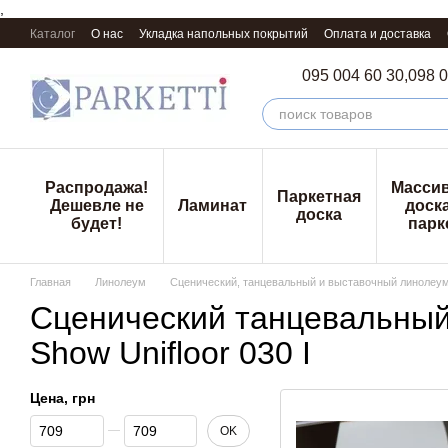
,
Перейти к основному контенту
Каталог
О нас
Укладка напольных покрытий
Оплата и доставка
095 004 60 30,
098 0
Распродажа!
Масси
Паркетная
Дешевле не
Ламинат
доска
доска
будет!
парк
Главная
Линолеум
Сценический, танцевальный и выставочный линолеу
Сценический танцевальный
Show Unifloor 030 I
Цена, грн
От Цена, грн
До Цена, грн
OK