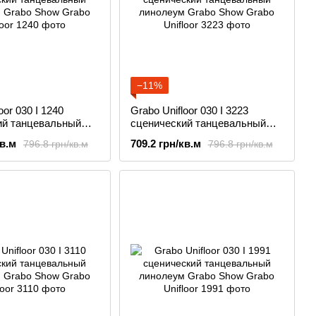
−11%
oor 030 I 1240
Grabo Unifloor 030 I 3223
ий танцевальный
сценический танцевальный
Grabo Show
линолеум Grabo Show
кв.м
709.2 грн/кв.м
796.8 грн/кв.м
796.8 грн/кв.м