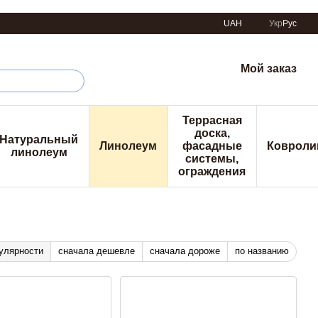
UAH
Укр
Рус
Мой заказ
Террасная
доска,
Натуральный
Линолеум
фасадные
Ковроли
линолеум
системы,
ограждения
улярности
сначала дешевле
сначала дороже
по названию