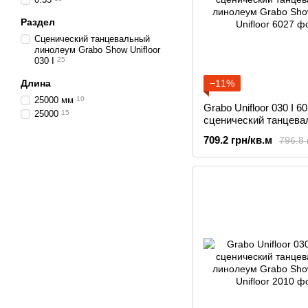
Раздел
Сценический танцевальный
линолеум Grabo Show Unifloor
030 I
25
Длина
−11%
25000 мм
10
Grabo Unifloor 030 I 6
25000
15
сценический танцева
линолеум Grabo Sho
709.2 грн/кв.м
796.8 