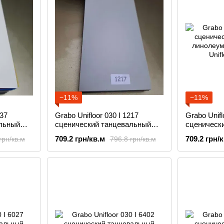
−11%
−11%
137
Grabo Unifloor 030 I 1217
Grabo Unifl
льный
сценический танцевальный
сценическ
w
линолеум Grabo Show
линолеум 
709.2 грн/кв.м
709.2 грн/
грн/кв.м
796.8 грн/кв.м