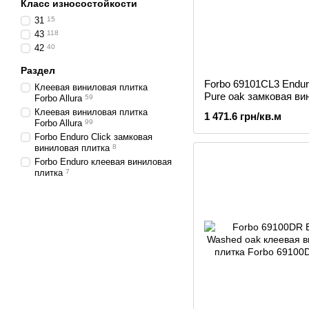
Класс износостойкости
31
15
43
118
42
40
Раздел
Forbo 69101CL3 Endur
Клеевая виниловая плитка
Pure oak замковая ви
Forbo Allura
59
плитка
Клеевая виниловая плитка
1 471.6 грн/кв.м
Forbo Allura
99
Forbo Enduro Click замковая
виниловая плитка
8
Forbo Enduro клеевая виниловая
плитка
7