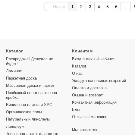
Назад
1
2
3
4
5
6
...
Каталог
Клиентам
Распродажа! Дешевле не
Вход в личный кабинет
будет!
Каталог
Ламинат
О нас
Паркетная доска
Укладка напольных покрытий
Массивная доска и паркет
Оплата и доставка
Пробковый пол и настенная
Обмен и возврат
пробка
Контактная информация
Виниловая плитка и SPC
Блог
Органические полы
Отзывы о магазине
Натуральный линолеум
Линолеум
Мы в соцсетях
Террасная доска, фасадные