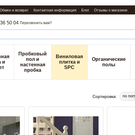
Обмен и возврат
Контактная информация
Блог
Отзывы о магазине
36 50 04
Перезвонить вам?
Пробковый
вная
Виниловая
пол и
Органические
 и
плитка и
настенная
полы
ет
SPC
пробка
по поп
Сортировка: