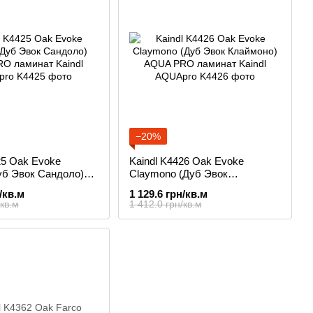
−20%
25 Oak Evoke
Kaindl K4426 Oak Evoke
уб Эвок Сандоло)
Claymono (Дуб Эвок
 ламинат
Клаймоно) AQUA PRO
/кв.м
1 129.6 грн/кв.м
ламинат
/кв.м
1 412.0 грн/кв.м