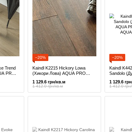
−20%
−20%
ke Trend
Kaindl K2215 Hickory Lowa
Kaindl K44
QUA PRO
(Хикори Лова) AQUA PRO
Sandolo (Д
ламинат
AQUA PRO
1 129.6 грн/кв.м
1 129.6 грн
1 412.0 грн/кв.м
1 412.0 грн