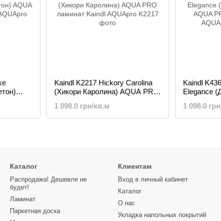
ke
Kaindl K2217 Hickory Carolina
Kaindl K43
етон)
(Хикори Каролина) AQUA PRO
Elegance (
ламинат
AQUA PRO
1 098.0 грн/кв.м
1 098.0 грн
Каталог
Клиентам
Распродажа! Дешевле не
Вход в личный кабинет
будет!
Каталог
Ламинат
О нас
Паркетная доска
Укладка напольных покрытий