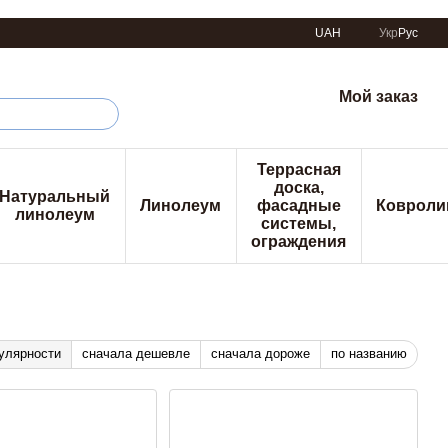
UAH
Укр
Рус
Мой заказ
Террасная
доска,
Натуральный
Линолеум
фасадные
Ковроли
линолеум
системы,
ограждения
улярности
сначала дешевле
сначала дороже
по названию