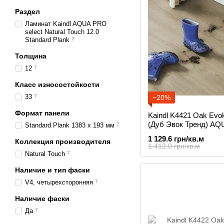
Раздел
Ламинат Kaindl AQUA PRO
select Natural Touch 12.0
Standard Plank
7
Толщина
12
7
Класс износостойкости
33
7
−20%
Формат панели
Kaindl K4421 Oak Evo
(Дуб Эвок Тренд) A
Standard Plank 1383 х 193 мм
7
ламинат
1 129.6 грн/кв.м
Коллекция производителя
1 412.0 грн/кв.м
Natural Touch
7
Наличие и тип фаски
V4, четырехсторонняя
7
Наличие фаски
Да
7