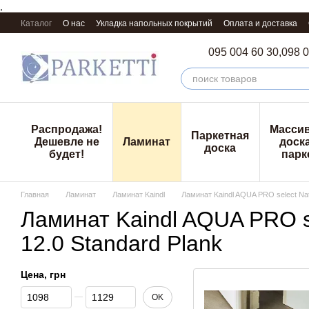
,
Перейти к основному контенту
Каталог
О нас
Укладка напольных покрытий
Оплата и доставка
095 004 60 30,
098 0
Распродажа!
Масси
Паркетная
Дешевле не
Ламинат
доска
доска
будет!
парк
Главная
Ламинат
Ламинат Kaindl
Ламинат Kaindl AQUA PRO select Nat
Ламинат Kaindl AQUA PRO se
12.0 Standard Plank
Цена, грн
От Цена, грн
До Цена, грн
OK