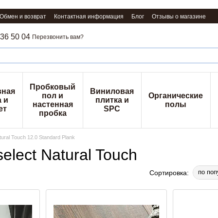
Обмен и возврат
Контактная информация
Блог
Отзывы о магазине
36 50 04
Перезвонить вам?
Пробковый
вная
Виниловая
пол и
Органические
 и
плитка и
настенная
полы
ет
SPC
пробка
ural Touch 12.0 Standard Plank
lect Natural Touch
по поп
Сортировка: