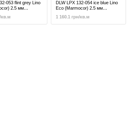
-053 flint grey Lino
DLW LPX 132-054 ice blue Lino
cor) 2.5 мм
Eco (Marmocor) 2.5 мм
ый линолеум
натуральный линолеум
/кв.м
1 160.1 грн/кв.м