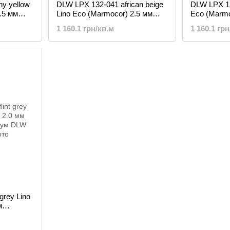
y yellow
DLW LPX 132-041 african beige
DLW LPX 132
.5 мм
Lino Eco (Marmocor) 2.5 мм
Eco (Marmo
ум
натуральный линолеум
натуральн
1 160.1 грн/кв.м
1 160.1 грн
grey Lino
м
ум