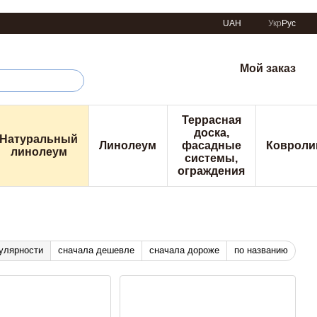
UAH
Укр
Рус
Мой заказ
Террасная
доска,
Натуральный
Линолеум
фасадные
Ковроли
линолеум
системы,
ограждения
улярности
сначала дешевле
сначала дороже
по названию