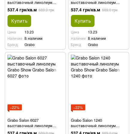
выставочный линолеум
выставочный линолеум
Grabo Show
Grabo Show
537.4 грн/кв.м
537.4 грн/кв.м
689.0 грн
689.0 грн
Купить
Купить
Цена
13.23
Цена
13.23
Наличие
В наличии
Наличие
В наличии
Бренд
Grabo
Бренд
Grabo
−22%
−22%
Grabo Salon 6027
Grabo Salon 1240
выставочный линолеум
выставочный линолеум
Grabo Show
Grabo Show
537.4 грн/кв.м
537.4 грн/кв.м
689.0 грн
689.0 грн