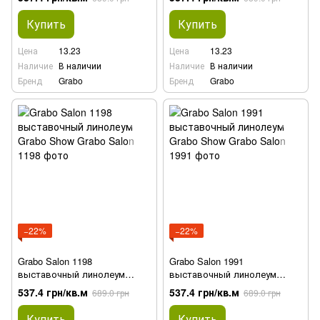
Купить
Купить
Цена
13.23
Цена
13.23
Наличие
В наличии
Наличие
В наличии
Бренд
Grabo
Бренд
Grabo
−22%
−22%
Grabo Salon 1198
Grabo Salon 1991
выставочный линолеум
выставочный линолеум
Grabo Show
Grabo Show
537.4 грн/кв.м
537.4 грн/кв.м
689.0 грн
689.0 грн
Купить
Купить