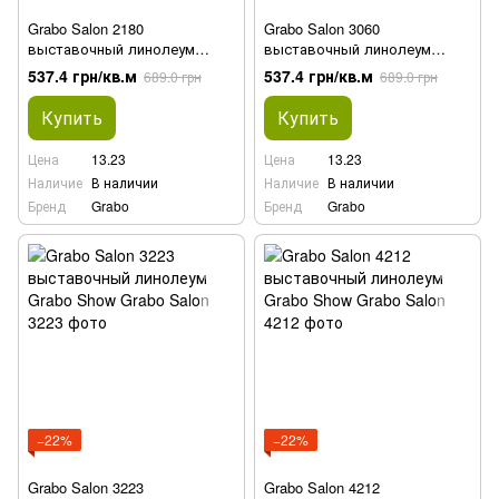
Grabo Salon 2180
Grabo Salon 3060
выставочный линолеум
выставочный линолеум
Grabo Show
Grabo Show
537.4 грн/кв.м
537.4 грн/кв.м
689.0 грн
689.0 грн
Купить
Купить
Цена
13.23
Цена
13.23
Наличие
В наличии
Наличие
В наличии
Бренд
Grabo
Бренд
Grabo
−22%
−22%
Grabo Salon 3223
Grabo Salon 4212