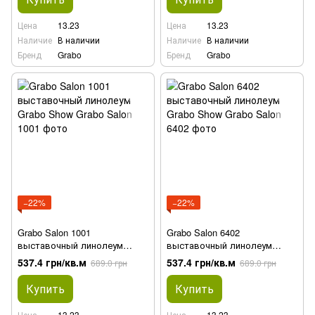
Цена
13.23
Цена
13.23
Наличие
В наличии
Наличие
В наличии
Бренд
Grabo
Бренд
Grabo
−22%
−22%
Grabo Salon 1001
Grabo Salon 6402
выставочный линолеум
выставочный линолеум
Grabo Show
Grabo Show
537.4 грн/кв.м
537.4 грн/кв.м
689.0 грн
689.0 грн
Купить
Купить
Цена
13.23
Цена
13.23