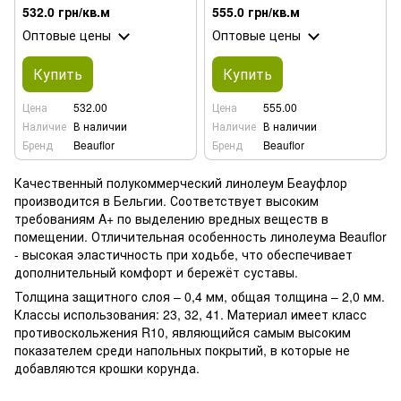
м
532.0 грн/кв.м
555.0 грн/кв.м
Оптовые цены
Оптовые цены
Купить
Купить
Цена
532.00
Цена
555.00
Наличие
В наличии
Наличие
В наличии
Бренд
Beauflor
Бренд
Beauflor
Качественный полукоммерческий линолеум Беауфлор
производится в Бельгии. Соответствует высоким
требованиям A+ по выделению вредных веществ в
помещении. Отличительная особенность линолеума Beauflor
- высокая эластичность при ходьбе, что обеспечивает
дополнительный комфорт и бережёт суставы.
Толщина защитного слоя – 0,4 мм, общая толщина – 2,0 мм.
Классы использования: 23, 32, 41. Материал имеет класс
противоскольжения R10, являющийся самым высоким
показателем среди напольных покрытий, в которые не
добавляются крошки корунда.