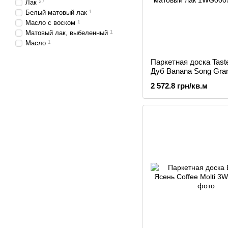
Лак
27
Белый матовый лак
1
Масло с воском
1
Матовый лак, выбеленный
1
Масло
1
Паркетная доска Tastes
Дуб Banana Song Gran
пол., 4-стор. фаска, 
2 572.8 грн/кв.м
крем, матовый лак