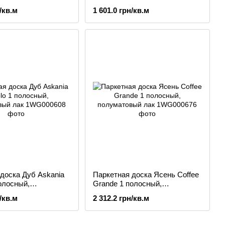
ак
/кв.м
1 601.0 грн/кв.м
доска Дуб Askania
Паркетная доска Ясень Coffee
полосный,
Grande 1 полосный,
ый лак
полуматовый лак
/кв.м
2 312.2 грн/кв.м