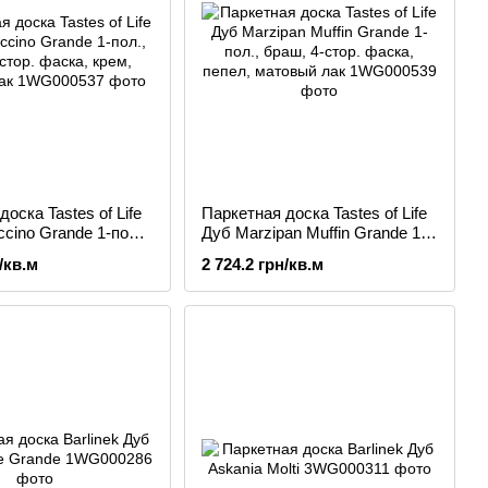
оска Tastes of Life
Паркетная доска Tastes of Life
cino Grande 1-пол.,
Дуб Marzipan Muffin Grande 1-
ор. фаска, крем,
пол., браш, 4-стор. фаска,
/кв.м
2 724.2 грн/кв.м
ак
пепел, матовый лак