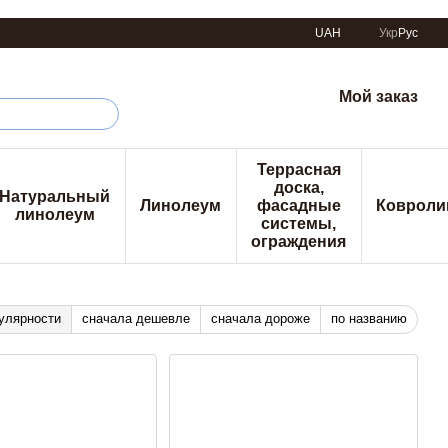
UAH
Укр
Рус
Мой заказ
Террасная
доска,
Натуральный
Линолеум
фасадные
Ковроли
линолеум
системы,
ограждения
улярности
сначала дешевле
сначала дороже
по названию