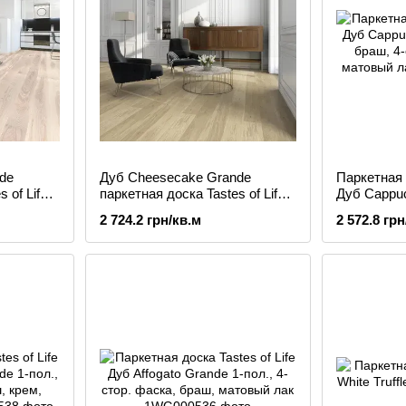
de
Дуб Cheesecake Grande
Паркетная д
 of Life
паркетная доска Tastes of Life
Дуб Cappuc
й лак
1-пол., браш, выбеленый,
браш, 4-ст
2 724.2 грн/кв.м
2 572.8 грн
матовый лак
матовый л