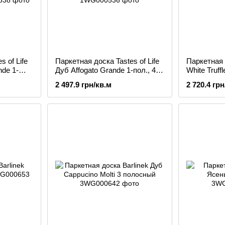
 of Life
Паркетная доска Tastes of Life
Паркетная 
de 1-
Дуб Affogato Grande 1-пол., 4-
White Truff
браш,
стор. фаска, браш, матовый
2 497.9 грн/кв.м
2 720.4 грн
лак