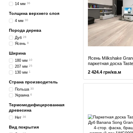
14 мм
36
Толщина верхнего слоя
4 мм
30
Порода дерева
Дуб
28
Ясень
8
Ширина
Ясень Milkshake Gran
180 мм
10
паркетная доска Tastes
207 мм
25
1-пол., белый матовы
2 424.4 грн/кв.м
130 мм
1
Страна производитель
Польша
30
Украина
6
Термомодифицированная
древесина
Нет
36
Вид покрытия