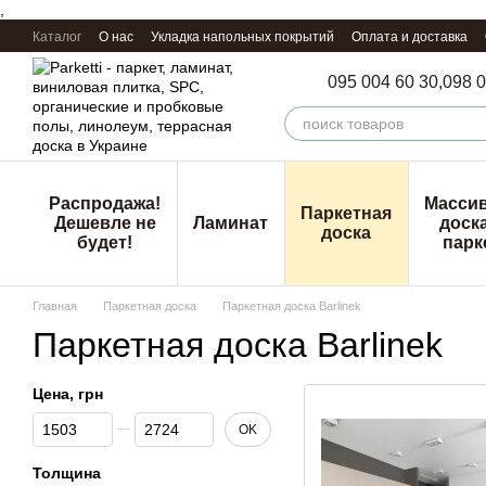
,
Перейти к основному контенту
Каталог
О нас
Укладка напольных покрытий
Оплата и доставка
095 004 60 30,
098 0
Распродажа!
Масси
Паркетная
Дешевле не
Ламинат
доска
доска
будет!
парк
Главная
Паркетная доска
Паркетная доска Barlinek
Паркетная доска Barlinek
Цена, грн
От Цена, грн
До Цена, грн
OK
Толщина