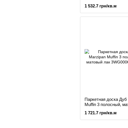
белый матовый лак
1 532.7 грн/кв.м
Паркетная доска Дуб
Muffin 3 полосный, м
лак
1 721.7 грн/кв.м