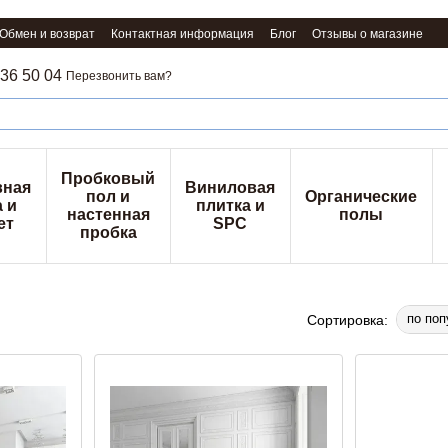
Обмен и возврат
Контактная информация
Блог
Отзывы о магазине
36 50 04
Перезвонить вам?
Пробковый
вная
Виниловая
пол и
Органические
 и
плитка и
настенная
полы
ет
SPC
пробка
по поп
Сортировка: