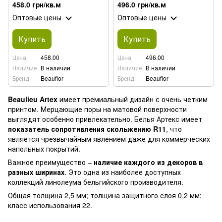
м; 3,5 м
458.0 грн/кв.м
496.0 грн/кв.м
Оптовые цены
Оптовые цены
Купить
Купить
Цена
458.00
Цена
496.00
Наличие
В наличии
Наличие
В наличии
Бренд
Beauflor
Бренд
Beauflor
Beaulieu Artex
имеет премиальный дизайн с очень четким
принтом. Мерцающие поры на матовой поверхности
выглядят особенно привлекательно. Белья Артекс имеет
показатель сопротивления скольжению R11
, что
является чрезвычайным явлением даже для коммерческих
напольных покрытий.
Важное преимущество –
наличие каждого из декоров в
разных ширинах
. Это одна из наиболее доступных
коллекций линолеума бельгийского производителя.
Общая толщина 2,5 мм; толщина защитного слоя 0,2 мм;
класс использования 22.