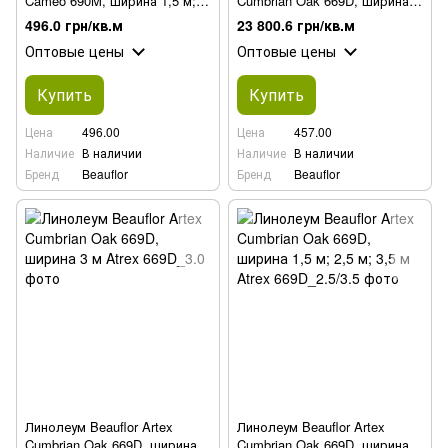
Cameo 690M, ширина 1,5 м;
Cumbrian Oak 669D, ширина 2
2,5 м; 3,5 м
м; 4 м
496.0 грн/кв.м
23 800.6 грн/кв.м
Оптовые цены
Оптовые цены
Купить
Купить
Цена
496.00
Цена
457.00
Наличие
В наличии
Наличие
В наличии
Бренд
Beauflor
Бренд
Beauflor
Линолеум Beauflor Artex
Линолеум Beauflor Artex
Cumbrian Oak 669D, ширина 3
Cumbrian Oak 669D, ширина