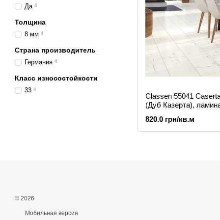
Да
4
Толщина
8 мм
4
Страна производитель
Германия
4
Класс износостойкости
33
4
Classen 55041 Casert
(Дуб Казерта), ламина
8мм 33 класс
820.0 грн/кв.м
© 2026
Мобильная версия