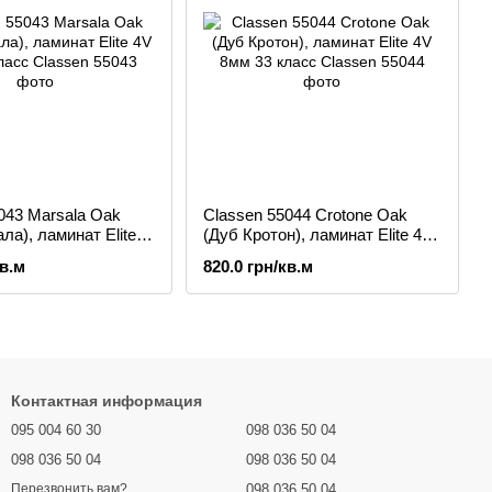
043 Marsala Oak
Classen 55044 Crotone Oak
ла), ламинат Elite
(Дуб Кротон), ламинат Elite 4V
класс
8мм 33 класс
кв.м
820.0 грн/кв.м
Контактная информация
095 004 60 30
098 036 50 04
098 036 50 04
098 036 50 04
098 036 50 04
Перезвонить вам?