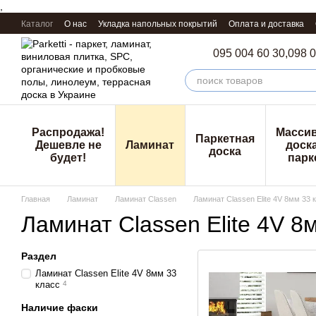
,
Перейти к основному контенту
Каталог
О нас
Укладка напольных покрытий
Оплата и доставка
095 004 60 30,
098 0
Распродажа!
Масси
Паркетная
Дешевле не
Ламинат
доска
доска
будет!
парк
Главная
Ламинат
Ламинат Classen
Ламинат Classen Elite 4V 8мм 33 
Ламинат Classen Elite 4V 8
Раздел
Ламинат Classen Elite 4V 8мм 33
класс
4
Наличие фаски