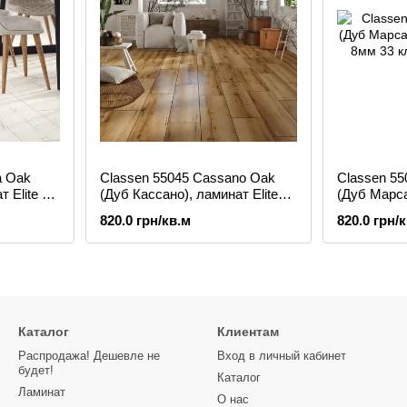
a Oak
Classen 55045 Cassano Oak
Classen 55
т Elite 4V
(Дуб Кассано), ламинат Elite
(Дуб Марса
4V 8мм 33 класс
4V 8мм 33 
820.0 грн/кв.м
820.0 грн/
Каталог
Клиентам
Распродажа! Дешевле не
Вход в личный кабинет
будет!
Каталог
Ламинат
О нас