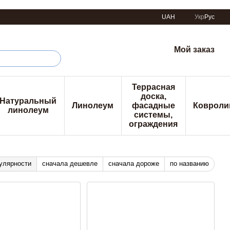
UAH
Укр
Рус
Мой заказ
Террасная
доска,
Натуральный
Линолеум
фасадные
Ковроли
линолеум
системы,
ограждения
улярности
сначала дешевле
сначала дороже
по названию