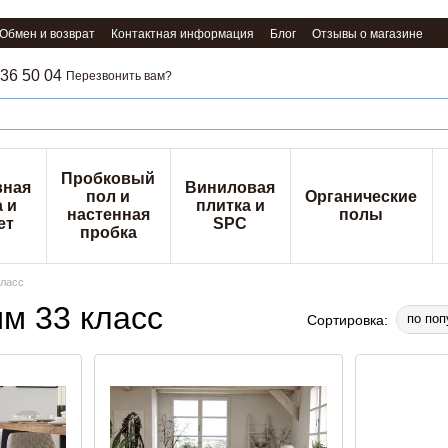
Обмен и возврат
Контактная информация
Блог
Отзывы о магазине
36 50 04
Перезвонить вам?
Пробковый
вная
Виниловая
пол и
Органические
 и
плитка и
настенная
полы
ет
SPC
пробка
класс
мм 33 класс
по поп
Сортировка: