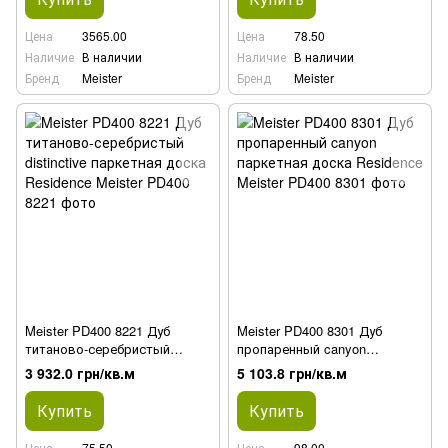
Цена
3565.00
Цена
78.50
Наличие
В наличии
Наличие
В наличии
Бренд
Meister
Бренд
Meister
Meister PD400 8221 Дуб
Meister PD400 8301 Дуб
титаново-серебристый
пропаренный canyon
distinctive паркетная доска
паркетная доска Residence
3 932.0 грн/кв.м
5 103.8 грн/кв.м
Residence
Купить
Купить
Цена
75.50
Цена
98.00