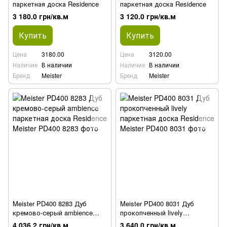
паркетная доска Residence
паркетная доска Residence
3 180.0 грн/кв.м
3 120.0 грн/кв.м
Купить
Купить
Цена
3180.00
Цена
3120.00
Наличие
В наличии
Наличие
В наличии
Бренд
Meister
Бренд
Meister
Meister PD400 8283 Дуб
Meister PD400 8031 Дуб
кремово-серый ambience
прокопченный lively
паркетная доска Residence
паркетная доска Residence
4 036.2 грн/кв.м
3 640.0 грн/кв.м