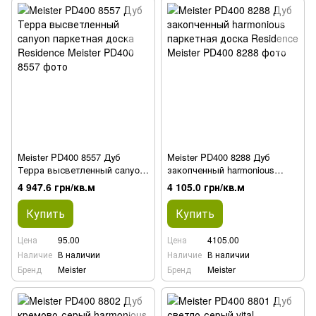
Meister PD400 8557 Дуб
Meister PD400 8288 Дуб
Терра высветленный canyon
закопченный harmonious
паркетная доска Residence
паркетная доска Residence
4 947.6 грн/кв.м
4 105.0 грн/кв.м
Купить
Купить
Цена
95.00
Цена
4105.00
Наличие
В наличии
Наличие
В наличии
Бренд
Meister
Бренд
Meister