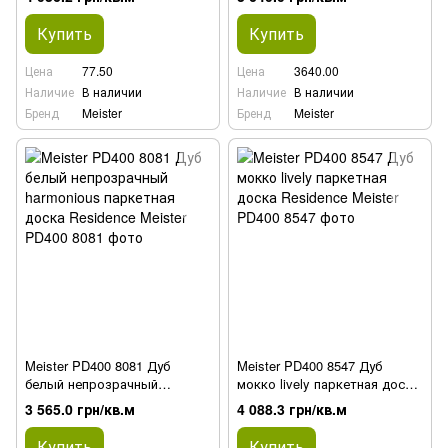
Купить
Купить
Цена
77.50
Цена
3640.00
Наличие
В наличии
Наличие
В наличии
Бренд
Meister
Бренд
Meister
Meister PD400 8081 Дуб
Meister PD400 8547 Дуб
белый непрозрачный
мокко lively паркетная доска
harmonious паркетная доска
Residence
3 565.0 грн/кв.м
4 088.3 грн/кв.м
Residence
Купить
Купить