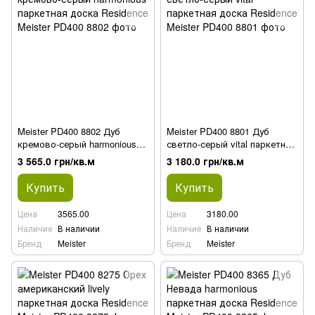
Meister PD400 8802 Дуб
Meister PD400 8801 Дуб
кремово-серый harmonious
светло-серый vital паркетная
паркетная доска Residence
доска Residence
3 565.0 грн/кв.м
3 180.0 грн/кв.м
Купить
Купить
Цена
3565.00
Цена
3180.00
Наличие
В наличии
Наличие
В наличии
Бренд
Meister
Бренд
Meister