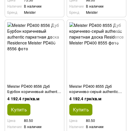
Наличие
В наличии
Наличие
В наличии
Бренд
Meister
Бренд
Meister
Meister PD400 8556 Дуб
Meister PD400 8555 Дуб
Бурбон коричневый authentic
коричнево-серый authentic
паркетная доска Residence
паркетная доска Residence
4 192.4 грн/кв.м
4 192.4 грн/кв.м
Купить
Купить
Цена
80.50
Цена
80.50
Наличие
В наличии
Наличие
В наличии