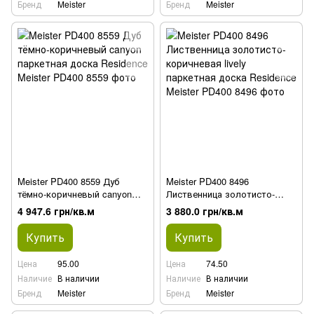
Бренд
Meister
Бренд
Meister
Meister PD400 8559 Дуб
Meister PD400 8496
тёмно-коричневый canyon
Лиственница золотисто-
паркетная доска Residence
коричневая lively паркетная
4 947.6 грн/кв.м
3 880.0 грн/кв.м
доска Residence
Купить
Купить
Цена
95.00
Цена
74.50
Наличие
В наличии
Наличие
В наличии
Бренд
Meister
Бренд
Meister