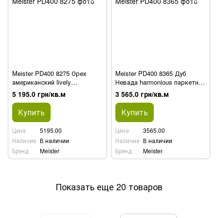
Meister PD400 8275 Орех
Meister PD400 8365 Дуб
американский lively
Невада harmonious паркетная
паркетная доска Residence
доска Residence
5 195.0 грн/кв.м
3 565.0 грн/кв.м
Купить
Купить
Цена
5195.00
Цена
3565.00
Наличие
В наличии
Наличие
В наличии
Бренд
Meister
Бренд
Meister
Показать еще 20 товаров