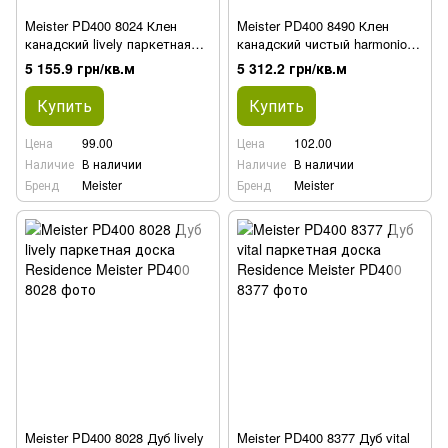
Meister PD400 8024 Клен
Meister PD400 8490 Клен
канадский lively паркетная
канадский чистый harmonious
доска Residence
паркетная доска Residence
5 155.9 грн/кв.м
5 312.2 грн/кв.м
Купить
Купить
Цена
99.00
Цена
102.00
Наличие
В наличии
Наличие
В наличии
Бренд
Meister
Бренд
Meister
Meister PD400 8028 Дуб lively
Meister PD400 8377 Дуб vital