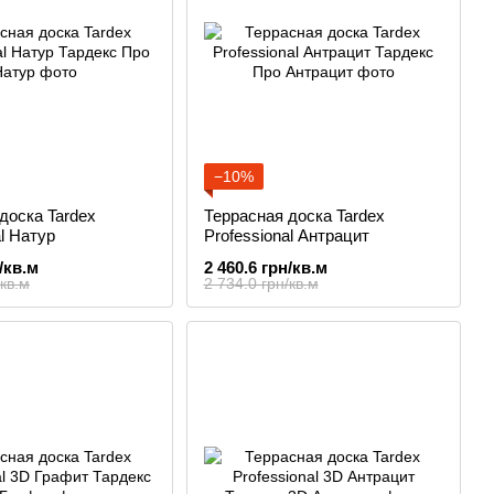
−10%
доска Tardex
Террасная доска Tardex
al Натур
Professional Антрацит
/кв.м
2 460.6 грн/кв.м
/кв.м
2 734.0 грн/кв.м