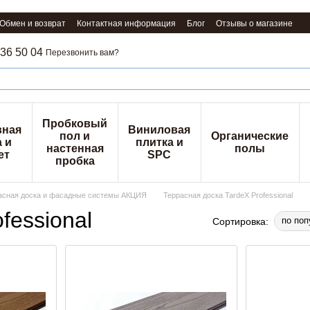
Обмен и возврат
Контактная информация
Блог
Отзывы о магазине
36 50 04
Перезвонить вам?
Пробковый
вная
Виниловая
пол и
Органические
 и
плитка и
настенная
полы
ет
SPC
пробка
расная доска и фасадные системы АКЦИЯ
Террасная доска TardeX Professional
fessional
по поп
Сортировка: