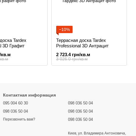
−10%
доска Tardex
Террасная доска Tardex
al 3D Графит
Professional 3D Антрацит
/кв.м
2 723.4 грн/кв.м
/кв.м
3 026.0 грн/кв.м
Контактная информация
095 004 60 30
098 036 50 04
098 036 50 04
098 036 50 04
098 036 50 04
Перезвонить вам?
Киев, ул. Владимира Антоновича,