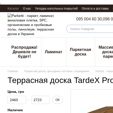
,
Перейти к основному контенту
Каталог
О нас
Укладка напольных покрытий
Оплата и доставка
095 004 60 30,
098 0
Распродажа!
Масси
Паркетная
Дешевле не
Ламинат
доска
доска
будет!
парк
Главная
Террасная доска, фасадные системы, ограждения
TardeX - тер
Террасная доска TardeX Pro
Цена, грн
От Цена, грн
До Цена, грн
OK
Наличие