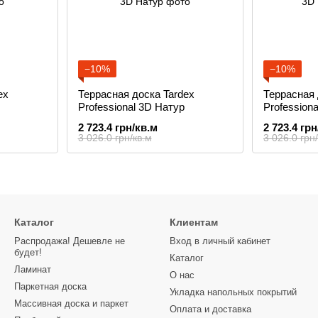
−10%
−10%
ex
Террасная доска Tardex
Террасная 
Professional 3D Натур
Profession
2 723.4 грн/кв.м
2 723.4 грн
3 026.0 грн/кв.м
3 026.0 грн
Каталог
Клиентам
Распродажа! Дешевле не
Вход в личный кабинет
будет!
Каталог
Ламинат
О нас
Паркетная доска
Укладка напольных покрытий
Массивная доска и паркет
Оплата и доставка