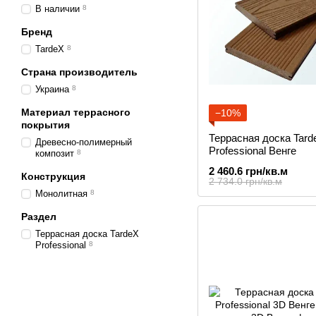
В наличии
8
Бренд
TardeX
8
Страна производитель
Украина
8
Материал террасного
−10%
покрытия
Террасная доска Tard
Древесно-полимерный
Professional Венге
композит
8
2 460.6 грн/кв.м
Конструкция
2 734.0 грн/кв.м
Монолитная
8
Раздел
Террасная доска TardeX
Professional
8