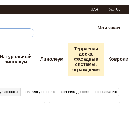
UAH
Укр
Рус
Мой заказ
Террасная
доска,
Натуральный
Линолеум
фасадные
Ковроли
линолеум
системы,
ограждения
улярности
сначала дешевле
сначала дороже
по названию