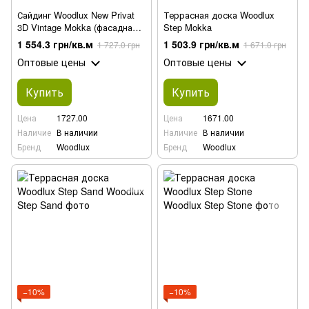
Сайдинг Woodlux New Privat
Террасная доска Woodlux
3D Vintage Mokka (фасадная
Step Mokka
доска)
1 554.3 грн/кв.м
1 503.9 грн/кв.м
1 727.0 грн
1 671.0 грн
Оптовые цены
Оптовые цены
Купить
Купить
Цена
1727.00
Цена
1671.00
Наличие
В наличии
Наличие
В наличии
Бренд
Woodlux
Бренд
Woodlux
−10%
−10%