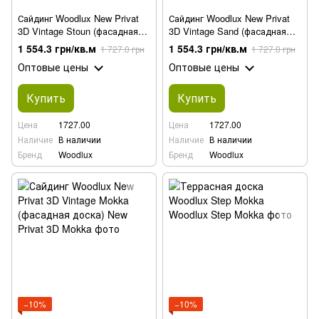
Сайдинг Woodlux New Privat
Сайдинг Woodlux New Privat
3D Vintage Stoun (фасадная
3D Vintage Sand (фасадная
доска)
доска)
1 554.3 грн/кв.м
1 554.3 грн/кв.м
1 727.0 грн
1 727.0 грн
Оптовые цены
Оптовые цены
Купить
Купить
Цена
1727.00
Цена
1727.00
Наличие
В наличии
Наличие
В наличии
Бренд
Woodlux
Бренд
Woodlux
−10%
−10%