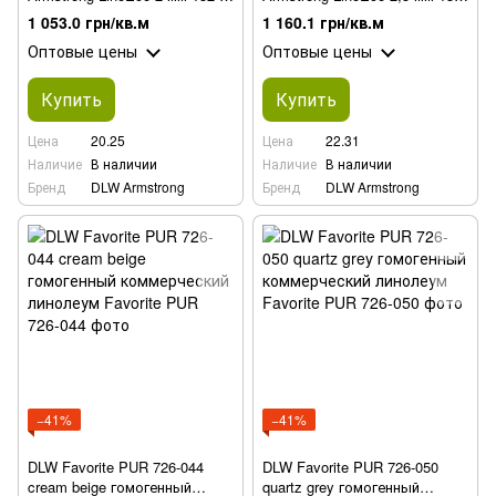
025, 030, 040, 041, 042, 050,
025, 030, 040, 041, 042, 050,
1 053.0 грн/кв.м
1 160.1 грн/кв.м
053, 054, 058, 072, 073, 080
053, 054, 058, 072, 073, 080
Оптовые цены
Оптовые цены
Купить
Купить
Цена
20.25
Цена
22.31
Наличие
В наличии
Наличие
В наличии
Бренд
DLW Armstrong
Бренд
DLW Armstrong
−41%
−41%
DLW Favorite PUR 726-044
DLW Favorite PUR 726-050
cream beige гомогенный
quartz grey гомогенный