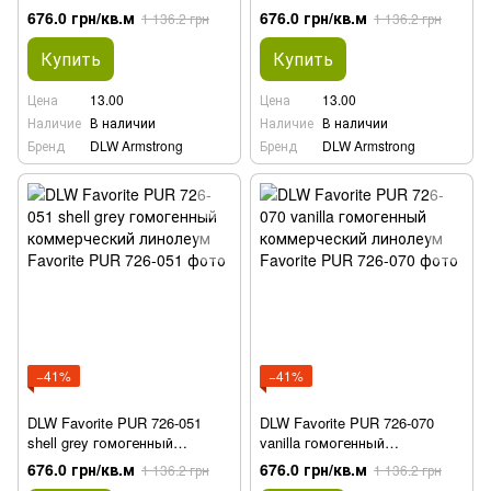
коммерческий линолеум
коммерческий линолеум
676.0 грн/кв.м
676.0 грн/кв.м
1 136.2 грн
1 136.2 грн
Купить
Купить
Цена
13.00
Цена
13.00
Наличие
В наличии
Наличие
В наличии
Бренд
DLW Armstrong
Бренд
DLW Armstrong
−41%
−41%
DLW Favorite PUR 726-051
DLW Favorite PUR 726-070
shell grey гомогенный
vanilla гомогенный
коммерческий линолеум
коммерческий линолеум
676.0 грн/кв.м
676.0 грн/кв.м
1 136.2 грн
1 136.2 грн