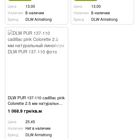
Цена
13.00
Цена
13.00
Наличие
В наличии
Наличие
В наличии
Бренд
DLW Armstrong
Бренд
DLW Armstrong
DLW PUR 137-110 cadillac pink
Colorette 2.5 мм натуральный
линолеум
1 068.9 грн/кв.м
Цена
25.45
Наличие
Нет в наличии
Бренд
DLW Armstrong