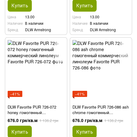
Купить
Купить
Цена
13.00
Цена
13.00
Наличие
В наличии
Наличие
В наличии
Бренд
DLW Armstrong
Бренд
DLW Armstrong
−41%
−41%
DLW Favorite PUR 726-072
DLW Favorite PUR 726-086 ash
honey гомогенный
chrome гомогенный
коммерческий линолеум
коммерческий линолеум
676.0 грн/кв.м
676.0 грн/кв.м
1 136.2 грн
1 136.2 грн
Купить
Купить