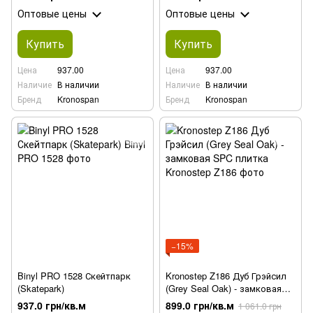
Оптовые цены
Оптовые цены
Купить
Купить
Цена
937.00
Цена
937.00
Наличие
В наличии
Наличие
В наличии
Бренд
Kronospan
Бренд
Kronospan
−15%
Binyl PRO 1528 Скейтпарк
Kronostep Z186 Дуб Грэйсил
(Skatepark)
(Grey Seal Oak) - замковая
SPC плитка
937.0 грн/кв.м
899.0 грн/кв.м
1 061.0 грн