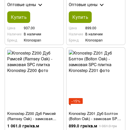
Оптовые цены
Оптовые цены
Купить
Купить
Цена
937.00
Цена
899.00
Наличие
В наличии
Наличие
В наличии
Бренд
Kronospan
Бренд
Kronospan
−15%
Kronostep Z200 Дуб Рамсей
Kronostep Z201 Дуб Болтон
(Ramsey Oak) - замковая
(Bolton Oak) - замковая SPC
SPC плитка
плитка
1 061.0 грн/кв.м
899.0 грн/кв.м
1 061.0 грн