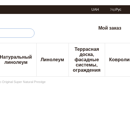
UAH
Укр
Рус
Мой заказ
Террасная
доска,
Натуральный
Линолеум
фасадные
Ковроли
линолеум
системы,
ограждения
Original Super Natural Prestige