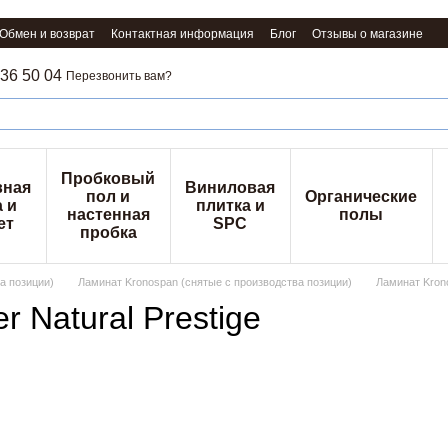
Обмен и возврат
Контактная информация
Блог
Отзывы о магазине
36 50 04
Перезвонить вам?
Пробковый
вная
Виниловая
пол и
Органические
 и
плитка и
настенная
полы
ет
SPC
пробка
а позиции)
Ламинат Kronospan (снятые с производства позиции)
Ламинат Krono 
r Natural Prestige