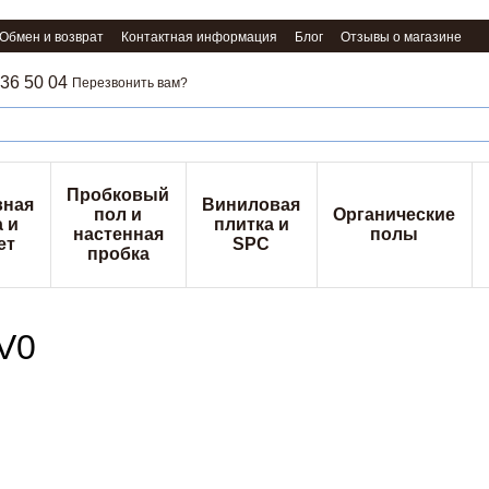
Обмен и возврат
Контактная информация
Блог
Отзывы о магазине
36 50 04
Перезвонить вам?
Пробковый
вная
Виниловая
пол и
Органические
 и
плитка и
настенная
полы
ет
SPC
пробка
 V0