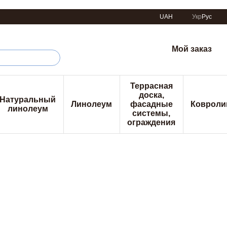
UAH
Укр
Рус
Мой заказ
Террасная
доска,
Натуральный
Линолеум
фасадные
Ковроли
линолеум
системы,
ограждения