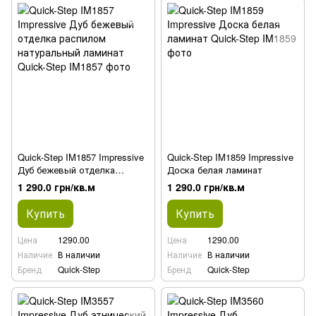
Quick-Step IM1857 Impressive
Quick-Step IM1859 Impressive
Дуб бежевый отделка
Доска белая ламинат
распилом натуральный
1 290.0 грн/кв.м
1 290.0 грн/кв.м
ламинат
Купить
Купить
Цена
1290.00
Цена
1290.00
Наличие
В наличии
Наличие
В наличии
Бренд
Quick-Step
Бренд
Quick-Step