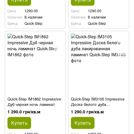
Цена
1290.00
Цена
1290.00
Наличие
В наличии
Наличие
В наличии
Бренд
Quick-Step
Бренд
Quick-Step
Quick-Step IM1862 Impressive
Quick-Step IM3105 Impressive
Дуб черная ночь ламинат
Доска белого дуба
лакированная ламинат
1 290.0 грн/кв.м
1 290.0 грн/кв.м
Купить
Купить
Цена
1290.00
Цена
1290.00