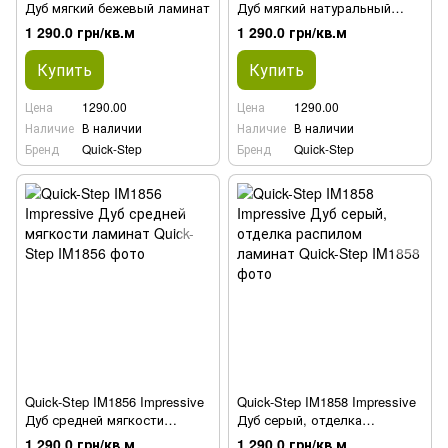
Дуб мягкий бежевый ламинат
Дуб мягкий натуральный
ламинат
1 290.0 грн/кв.м
1 290.0 грн/кв.м
Купить
Купить
Цена
1290.00
Цена
1290.00
Наличие
В наличии
Наличие
В наличии
Бренд
Quick-Step
Бренд
Quick-Step
Quick-Step IM1856 Impressive
Quick-Step IM1858 Impressive
Дуб средней мягкости
Дуб серый, отделка
ламинат
распилом ламинат
1 290.0 грн/кв.м
1 290.0 грн/кв.м