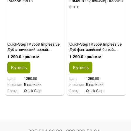
Quick-Step IM3558 Impressive
Quick-Step IM3559 Impressive
Дуб этнический серый
Дуб фантазийный белый
ламинат
ламинат
1 290.0 грн/кв.м
1 290.0 грн/кв.м
Купить
Купить
Цена
1290.00
Цена
1290.00
Наличие
В наличии
Наличие
В наличии
Бренд
Quick-Step
Бренд
Quick-Step
095 004 60 30
098 036 50 04