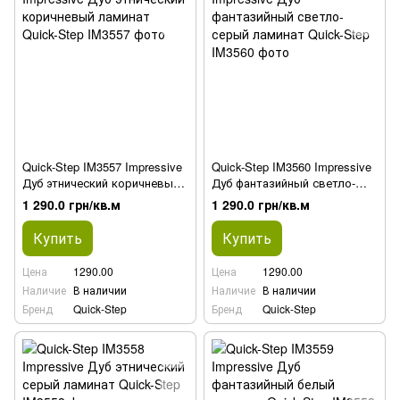
Quick-Step IM3557 Impressive
Quick-Step IM3560 Impressive
Дуб этнический коричневый
Дуб фантазийный светло-
ламинат
серый ламинат
1 290.0 грн/кв.м
1 290.0 грн/кв.м
Купить
Купить
Цена
1290.00
Цена
1290.00
Наличие
В наличии
Наличие
В наличии
Бренд
Quick-Step
Бренд
Quick-Step