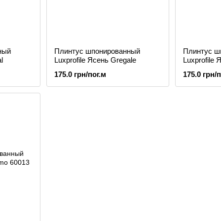
ный
Плинтус шпонированный
Плинтус ш
l
Luxprofile Ясень Gregale
Luxprofile
175.0 грн/пог.м
175.0 грн/п