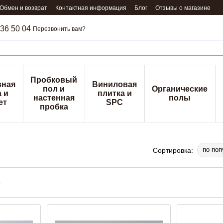
Обмен и возврат
Контактная информация
Блог
Отзывы о магазине
36 50 04
Перезвонить вам?
Пробковый
вная
Виниловая
пол и
Органические
 и
плитка и
настенная
полы
ет
SPC
пробка
по поп
Сортировка: