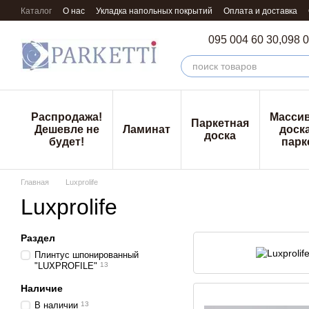
Перейти к основному контенту
Каталог
О нас
Укладка напольных покрытий
Оплата и доставка
095 004 60 30,
098 0
Распродажа!
Масси
Паркетная
Дешевле не
Ламинат
доска
доска
будет!
парк
Главная
Luxprolife
Luxprolife
Раздел
Плинтус шпонированный
"LUXPROFILE"
13
Наличие
В наличии
13