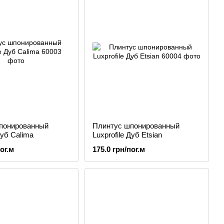
понированный
Плинтус шпонированный
Дуб Calima
Luxprofile Дуб Etsian
ог.м
175.0 грн/пог.м