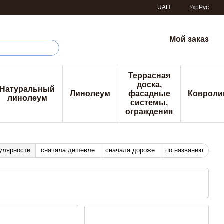
UAH
Укр
Рус
Мой заказ
Террасная
доска,
Натуральный
Линолеум
фасадные
Ковроли
линолеум
системы,
ограждения
улярности
сначала дешевле
сначала дороже
по названию