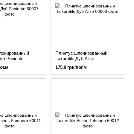
понированный
Плинтус шпонированный
Дуб Poniente
Luxprofile Дуб Alize
ог.м
175.0 грн/пог.м