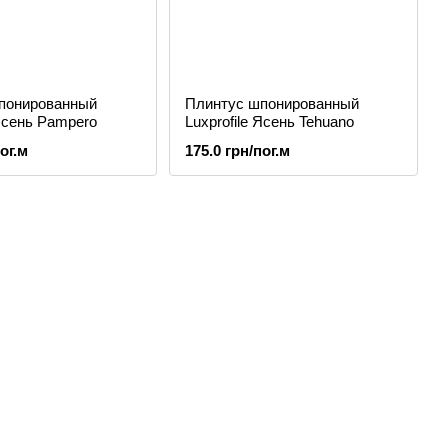
понированный
Плинтус шпонированный
 Ясень Pampero
Luxprofile Ясень Tehuano
ог.м
175.0 грн/пог.м