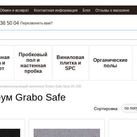
Обмен и возврат
Контактная информация
Блог
Отзывы о магазине
36 50 04
Перезвонить вам?
Пробковый
вная
Виниловая
пол и
Органические
 и
плитка и
настенная
полы
ет
SPC
пробка
отивоскользящий линолеум Grabo Safe Stop 20 JSK
ум Grabo Safe
по поп
Сортировка: