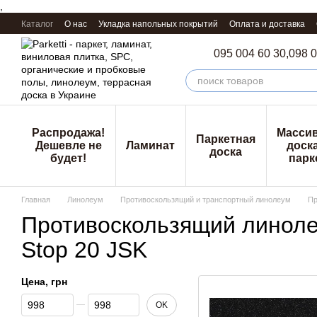
,
Перейти к основному контенту
Каталог
О нас
Укладка напольных покрытий
Оплата и доставка
095 004 60 30,
098 0
Распродажа!
Масси
Паркетная
Дешевле не
Ламинат
доска
доска
будет!
парк
Главная
Линолеум
Противоскользящий и транспортный линолеум
Пр
Противоскользящий линоле
Stop 20 JSK
Цена, грн
От Цена, грн
До Цена, грн
OK