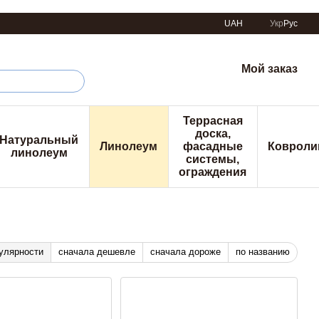
UAH
Укр
Рус
Мой заказ
Террасная
доска,
Натуральный
Линолеум
фасадные
Ковроли
линолеум
системы,
ограждения
улярности
сначала дешевле
сначала дороже
по названию