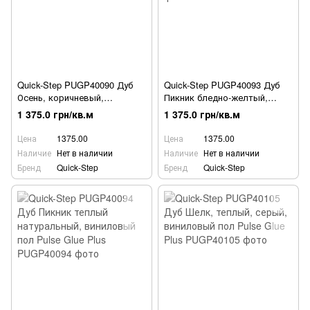
Quick-Step PUGP40090 Дуб
Quick-Step PUGP40093 Дуб
Осень, коричневый,
Пикник бледно-желтый,
виниловый пол Pulse Glue
виниловый пол Pulse Glue
1 375.0 грн/кв.м
1 375.0 грн/кв.м
Plus
Plus
Цена
1375.00
Цена
1375.00
Наличие
Нет в наличии
Наличие
Нет в наличии
Бренд
Quick-Step
Бренд
Quick-Step