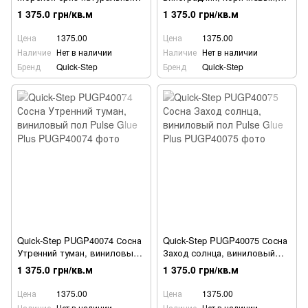
виниловый пол Pulse Glue
виниловый пол Pulse Glue
1 375.0 грн/кв.м
1 375.0 грн/кв.м
Plus
Plus
Цена
1375.00
Цена
1375.00
Наличие
Нет в наличии
Наличие
Нет в наличии
Бренд
Quick-Step
Бренд
Quick-Step
Quick-Step PUGP40074 Сосна
Quick-Step PUGP40075 Сосна
Утренний туман, виниловый
Заход солнца, виниловый
пол Pulse Glue Plus
пол Pulse Glue Plus
1 375.0 грн/кв.м
1 375.0 грн/кв.м
Цена
1375.00
Цена
1375.00
Наличие
Нет в наличии
Наличие
Нет в наличии