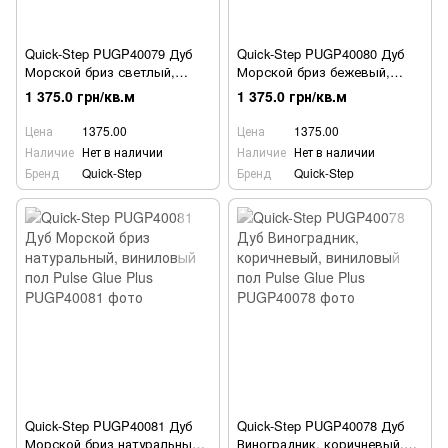
Quick-Step PUGP40079 Дуб
Quick-Step PUGP40080 Дуб
Морской бриз светлый,
Морской бриз бежевый,
виниловый пол Pulse Glue
виниловый пол Pulse Glue
1 375.0 грн/кв.м
1 375.0 грн/кв.м
Plus
Plus
Цена
1375.00
Цена
1375.00
Наличие
Нет в наличии
Наличие
Нет в наличии
Бренд
Quick-Step
Бренд
Quick-Step
Quick-Step PUGP40081 Дуб
Quick-Step PUGP40078 Дуб
Морской бриз натуральный,
Виноградник, коричневый,