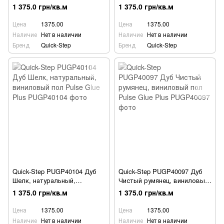
виниловый пол Pulse Glue
пол Pulse Glue Plus
1 375.0 грн/кв.м
1 375.0 грн/кв.м
Plus
Цена
1375.00
Цена
1375.00
Наличие
Нет в наличии
Наличие
Нет в наличии
Бренд
Quick-Step
Бренд
Quick-Step
Quick-Step PUGP40104 Дуб
Quick-Step PUGP40097 Дуб
Шелк, натуральный,
Чистый румянец, виниловый
виниловый пол Pulse Glue
пол Pulse Glue Plus
1 375.0 грн/кв.м
1 375.0 грн/кв.м
Plus
Цена
1375.00
Цена
1375.00
Наличие
Нет в наличии
Наличие
Нет в наличии