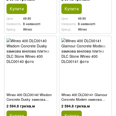
Купити
Купити
Ціна
49.90
Ціна
49.90
Наявність
В наявності
Наявність
В наявності
Бренд
Wineo
Бренд
Wineo
Wineo 400 DLC00140 Wisdom
Wineo 400 DLC00141 Glamour
Concrete Dusky замкова
Concrete Modern замкова
вінілова плитка DLC Stone
вінілова плитка DLC Stone
2 594.8 грн/кв.м
2 594.8 грн/кв.м
Купити
Купити