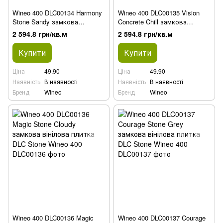
Wineo 400 DLC00134 Harmony
Wineo 400 DLC00135 Vision
Stone Sandy замкова
Concrete Chill замкова
вінілова плитка DLC Stone
вінілова плитка DLC Stone
2 594.8 грн/кв.м
2 594.8 грн/кв.м
Купити
Купити
Ціна
49.90
Ціна
49.90
Наявність
В наявності
Наявність
В наявності
Бренд
Wineo
Бренд
Wineo
Wineo 400 DLC00136 Magic
Wineo 400 DLC00137 Courage