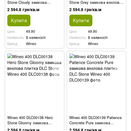
Stone Cloudy замкова
Stone Grey замкова вінілова
вінілова плитка DLC Stone
плитка DLC Stone
2 594.8 грн/кв.м
2 594.8 грн/кв.м
Купити
Купити
Ціна
49.90
Ціна
49.90
Наявність
В наявності
Наявність
В наявності
Бренд
Wineo
Бренд
Wineo
Wineo 400 DLC00138 Hero
Wineo 400 DLC00139 Patience
Stone Gloomy замкова
Concrete Pure замкова
вінілова плитка DLC Stone
вінілова плитка DLC Stone
2 594.8 грн/кв.м
2 594.8 грн/кв.м