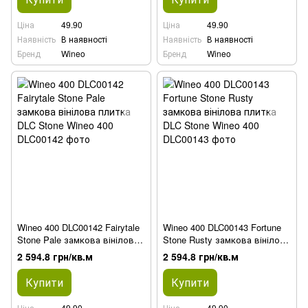
Ціна
49.90
Ціна
49.90
Наявність
В наявності
Наявність
В наявності
Бренд
Wineo
Бренд
Wineo
Wineo 400 DLC00142 Fairytale
Wineo 400 DLC00143 Fortune
Stone Pale замкова вінілова
Stone Rusty замкова вінілова
плитка DLC Stone
плитка DLC Stone
2 594.8 грн/кв.м
2 594.8 грн/кв.м
Купити
Купити
Ціна
49.90
Ціна
49.90