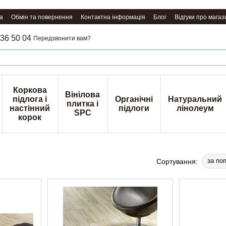
а
Обмін та повернення
Контактна інформація
Блог
Відгуки про магаз
36 50 04
Передзвонити вам?
Коркова
Вінілова
підлога і
Органічні
Натуральний
плитка і
настінний
підлоги
лінолеум
SPC
корок
за по
Сортування: