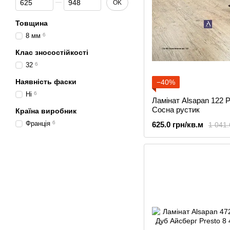
OK
Товщина
8 мм
6
Клас зносостійкості
32
6
Наявність фаски
−40%
Ні
6
Ламінат Alsapan 122 P
Сосна рустик
Країна виробник
Франція
6
625.0 грн/кв.м
1 041.