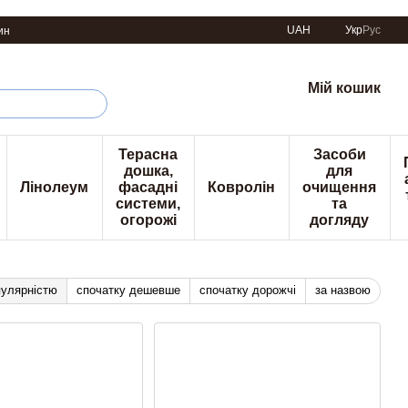
UAH
Укр
Рус
ин
Мій кошик
Терасна
Засоби
дошка,
для
Лінолеум
фасадні
Ковролін
очищення
системи,
та
огорожі
догляду
пулярністю
спочатку дешевше
спочатку дорожчі
за назвою