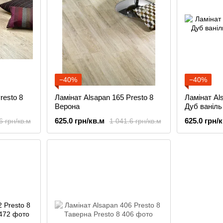
−40%
−40%
resto 8
Ламінат Alsapan 165 Presto 8
Ламінат Al
Верона
Дуб ваніль
625.0 грн/кв.м
625.0 грн/
6 грн/кв.м
1 041.6 грн/кв.м