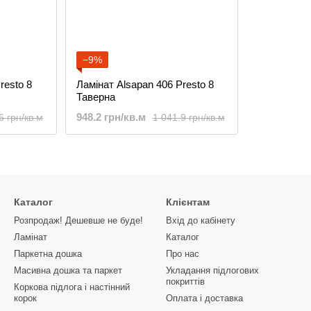
−9%
resto 8
Ламінат Alsapan 406 Presto 8
Таверна
948.2 грн/кв.м
6 грн/кв.м
1 041.9 грн/кв.м
Каталог
Клієнтам
Розпродаж! Дешевше не буде!
Вхід до кабінету
Ламінат
Каталог
Паркетна дошка
Про нас
Масивна дошка та паркет
Укладання підлогових
покриттів
Коркова підлога і настінний
корок
Оплата і доставка