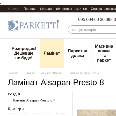
,
Перейти к основному контенту
Каталог
Про нас
Укладання підлогових покриттів
Оплата і доставк
095 004 60 30,
098 0
Масивна
Розпродаж!
Паркетна
дошка
Дешевше
Ламінат
дошка
та
не буде!
паркет
Головна
Ламінат
Ламінат Alsapan
Ламінат Alsapan Presto 8
Ламінат Alsapan Presto 8
Розділ
Ламінат Alsapan Presto 8
6
Ціна, грн
Від Ціна, грн
До Ціна, грн