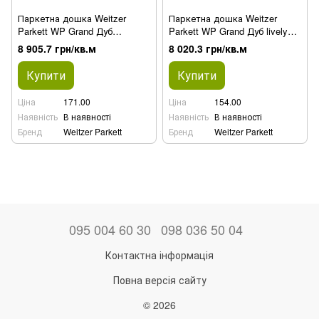
Паркетна дошка Weitzer
Паркетна дошка Weitzer
Parkett WP Grand Дуб
Parkett WP Grand Дуб lively
Savanna живий colourful
(accent)
8 905.7 грн/кв.м
8 020.3 грн/кв.м
(spectrum)
Купити
Купити
Ціна
171.00
Ціна
154.00
Наявність
В наявності
Наявність
В наявності
Бренд
Weitzer Parkett
Бренд
Weitzer Parkett
095 004 60 30
098 036 50 04
Контактна інформація
Повна версія сайту
© 2026