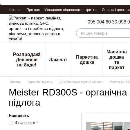
,
Перейти к основному контенту
Каталог
Про нас
Укладання підлогових покриттів
Оплата і доставк
095 004 60 30,
098 0
Масивна
Розпродаж!
Паркетна
дошка
Дешевше
Ламінат
дошка
та
не буде!
паркет
Головна
Органічні підлоги
Дизайнерська підлога Meister
Meister RD300
Meister RD300S - органічна
підлога
Наявність
В наявності
5