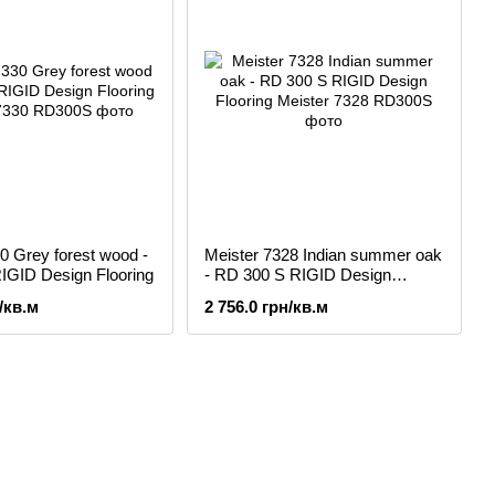
0 Grey forest wood -
Meister 7328 Indian summer oak
IGID Design Flooring
- RD 300 S RIGID Design
Flooring
/кв.м
2 756.0 грн/кв.м