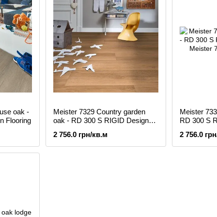
use oak -
Meister 7329 Country garden
Meister 733
 Flooring
oak - RD 300 S RIGID Design
RD 300 S R
Flooring
2 756.0 грн/кв.м
2 756.0 грн