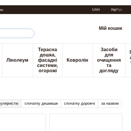
UAH
Укр
Рус
ин
Мій кошик
Терасна
Засоби
дошка,
для
Лінолеум
фасадні
Ковролін
очищення
системи,
та
огорожі
догляду
пулярністю
спочатку дешевше
спочатку дорожчі
за назвою