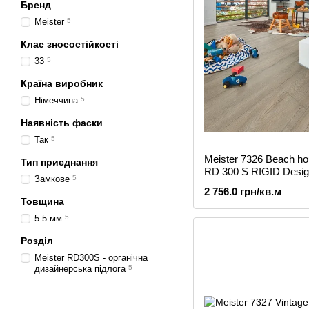
Бренд
Meister
5
Клас зносостійкості
33
5
Країна виробник
Німеччина
5
Наявність фаски
Так
5
Meister 7326 Beach ho
Тип приєднання
RD 300 S RIGID Design
Замкове
5
2 756.0 грн/кв.м
Товщина
5.5 мм
5
Розділ
Meister RD300S - органічна
дизайнерська підлога
5