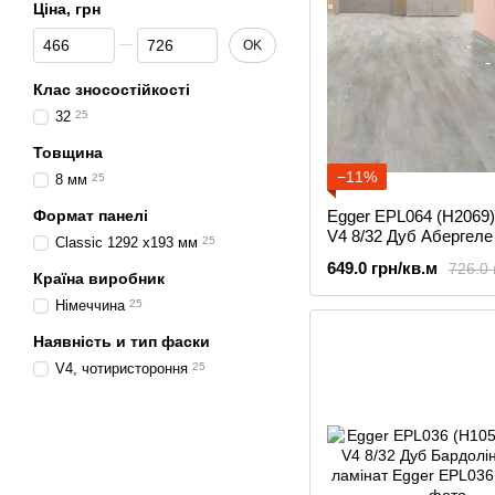
Ціна, грн
Від Ціна, грн
До Ціна, грн
OK
Клас зносостійкості
32
25
Товщина
−11%
8 мм
25
Формат панелі
Egger EPL064 (H2069)
V4 8/32 Дуб Абергеле
Classic 1292 x193 мм
25
натуральний, ламінат
649.0 грн/кв.м
726.0 
Країна виробник
Німеччина
25
Наявність и тип фаски
V4, чотиристороння
25