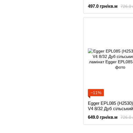
ламінат
497.0 грн/кв.м
726.0 
−11%
Egger EPL085 (H2530)
V4 8/32 Дуб сільський
ламінат
649.0 грн/кв.м
726.0 