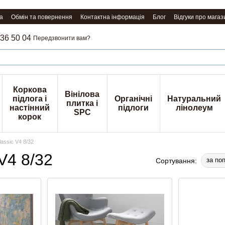
а
Обмін та повернення
Контактна інформація
Блог
Відгуки про магаз
36 50 04
Передзвонити вам?
Коркова
Вінілова
підлога і
Органічні
Натуральний
плитка і
настінний
підлоги
лінолеум
SPC
корок
assic V4 8/32
V4 8/32
за по
Сортування: