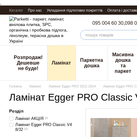
,
Перейти к основному контенту
Каталог
Про нас
Укладання підлогових покриттів
Оплата і доставк
095 004 60 30,
098 0
Масивна
Розпродаж!
Паркетна
дошка
Дешевше
Ламінат
дошка
та
не буде!
паркет
Головна
Ламінат
Ламінат Egger PRO 2021-2024
Ламінат Egger PRO Cl
Ламінат Egger PRO Classic 
Розділ
Ламінат АКЦІЯ
11
Ламінат Egger PRO Classic V4
8/32
25