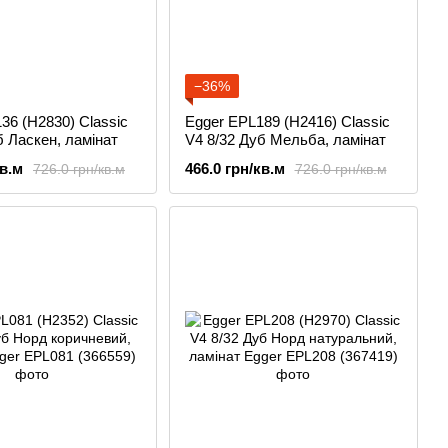
−36%
36 (H2830) Classic
Egger EPL189 (H2416) Classic
б Ласкен, ламінат
V4 8/32 Дуб Мельба, ламінат
кв.м
466.0 грн/кв.м
726.0 грн/кв.м
726.0 грн/кв.м