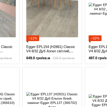
−11%
−32%
 Classic
Egger EPL154 (H2861) Classic
Egger EPL1
V4 8/32 Дуб Азгил світлий,
V4 8/32 Ду
ламінат
ламінат
649.0 грн/кв.м
497.0 грн/
грн/кв.м
726.0 грн/кв.м