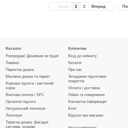
Назад
1
2
Вперед
По
Каталог
Клієнтам
Розпродаж! Дешевше не буде!
Вхід до кабінету
Ламінат
Каталог
Паркетна дошка
Про нас
Масивна дошка та паркет
Укладання підлогових
покриттів
Коркова підлога і настінний
корок
Оплата і доставка
Вінілова плитка і SPC
Обмін та повернення
Органічні підлоги
Контактна інформація
Натуральний лінолеум
Блог
Лінолеум
Відгуки про магазин
Терасна дошка, фасадні
системи, огорожі
Ми в соцмережах