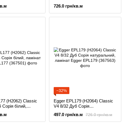
ламінат
кв.м
726.0 грн/кв.м
−32%
77 (H2062) Classic
Egger EPL179 (H2064) Classic
 Сорія білий,
V4 8/32 Дуб Сорія
натуральний, ламінат
кв.м
497.0 грн/кв.м
726.0 грн/кв.м