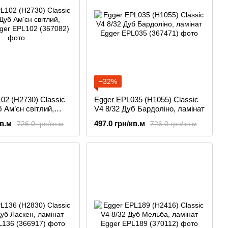
−32%
02 (H2730) Classic
Egger EPL035 (H1055) Classic
б Ам’єн світлий,
V4 8/32 Дуб Бардоліно, ламінат
кв.м
497.0 грн/кв.м
726.0 грн/кв.м
726.0 грн/кв.м