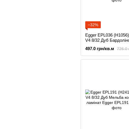
−32%
Egger EPL036 (H1056)
V4 8/32 Дуб Бардоліно
ламінат
497.0 грн/кв.м
726.0 