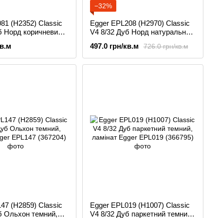
−32%
81 (H2352) Classic
Egger EPL208 (H2970) Classic
б Норд коричневий,
V4 8/32 Дуб Норд натуральний,
ламінат
кв.м
497.0 грн/кв.м
726.0 грн/кв.м
47 (H2859) Classic
Egger EPL019 (H1007) Classic
б Ольхон темний,
V4 8/32 Дуб паркетний темний,