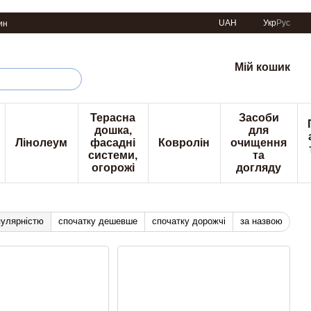
UAH
Укр
Рус
ин
Мій кошик
Терасна
Засоби
дошка,
для
Лінолеум
фасадні
Ковролін
очищення
системи,
та
огорожі
догляду
пулярністю
спочатку дешевше
спочатку дорожчі
за назвою