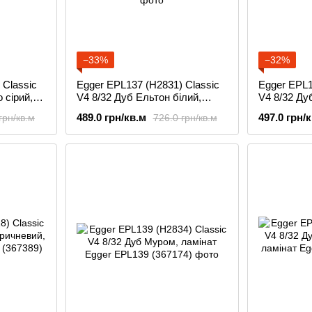
−33%
−32%
 Classic
Egger EPL137 (H2831) Classic
Egger EPL1
 сірий,
V4 8/32 Дуб Ельтон білий,
V4 8/32 Ду
ламінат
489.0 грн/кв.м
497.0 грн/
грн/кв.м
726.0 грн/кв.м