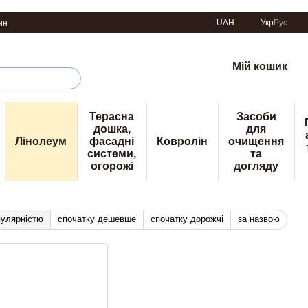
UAH
Укр
Рус
ин
Мій кошик
Терасна
Засоби
дошка,
для
Лінолеум
фасадні
Ковролін
очищення
системи,
та
огорожі
догляду
пулярністю
спочатку дешевше
спочатку дорожчі
за назвою