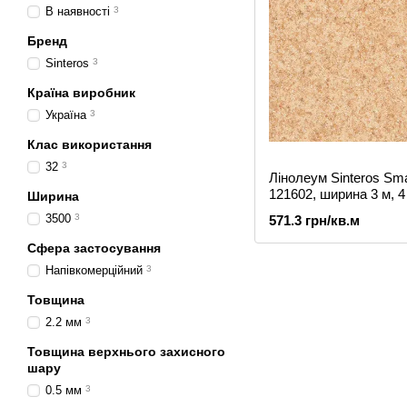
В наявності
3
Бренд
Sinteros
3
Країна виробник
Україна
3
Клас використання
32
3
Лінолеум Sinteros Sma
121602, ширина 3 м, 4
Ширина
3500
3
571.3 грн/кв.м
Сфера застосування
Напівкомерційний
3
Товщина
2.2 мм
3
Товщина верхнього захисного
шару
0.5 мм
3