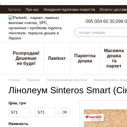
,
Перейти к основному контенту
Каталог
Про нас
Укладання підлогових покриттів
Оплата і доставк
095 004 60 30,
098 0
Масивна
Розпродаж!
Паркетна
дошка
Дешевше
Ламінат
дошка
та
не буде!
паркет
Головна
Лінолеум
Напівкомерційний лінолеум
Лінолеум Sinteros Smar
Лінолеум Sinteros Smart (С
Ціна, грн
Від Ціна, грн
До Ціна, грн
OK
Наявність