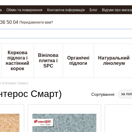
а
Обмін та повернення
Контактна інформація
Блог
Відгуки про магаз
36 50 04
Передзвонити вам?
Коркова
Вінілова
підлога і
Органічні
Натуральний
плитка і
настінний
підлоги
лінолеум
SPC
корок
t (Сінтерос Смарт)
інтерос Смарт)
за по
Сортування: