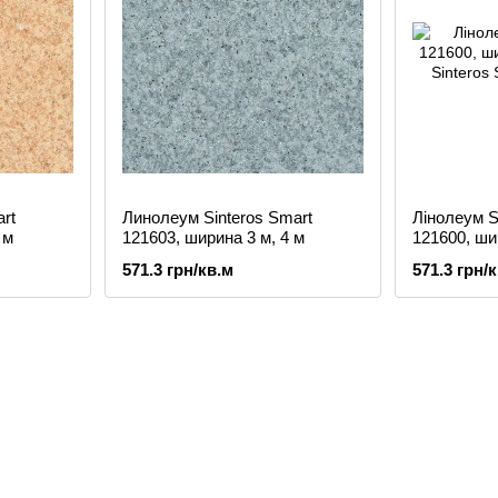
rt
Линолеум Sinteros Smart
Лінолеум S
 м
121603, ширина 3 м, 4 м
121600, шир
571.3 грн/кв.м
571.3 грн/